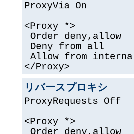
ProxyVia On
<Proxy *>
Order deny,allow
Deny from all
Allow from interna
</Proxy>
リバースプロキシ
ProxyRequests Off
<Proxy *>
Order deny,allow