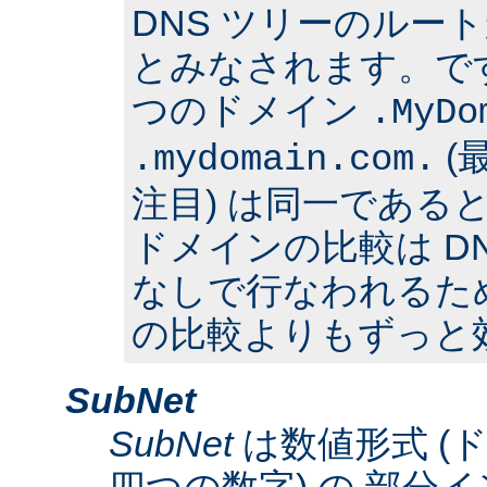
DNS ツリーのルー
とみなされます。で
つのドメイン
.MyDo
(
.mydomain.com.
注目) は同一である
ドメインの比較は D
なしで行なわれるた
の比較よりもずっと
SubNet
SubNet
は数値形式 (
四つの数字) の 部分