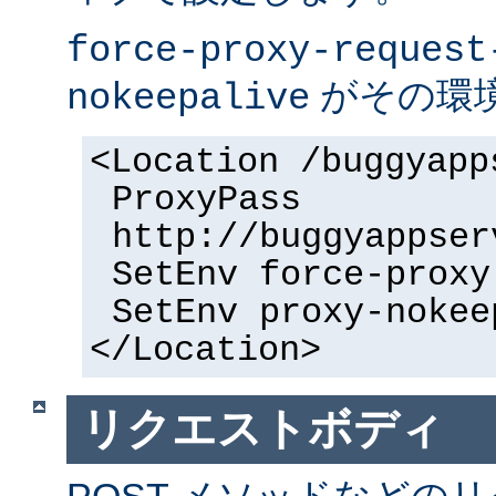
force-proxy-request
がその環
nokeepalive
<Location /buggyapp
ProxyPass
http://buggyappser
SetEnv force-proxy
SetEnv proxy-nokee
</Location>
リクエストボディ
POST メソッドなどの