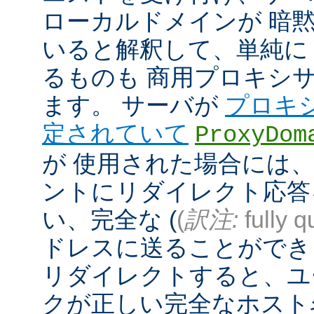
ローカルドメインが 暗
いると解釈して、単純に
るものも 商用プロキシ
ます。 サーバが
プロキ
定されていて
ProxyDom
が 使用された場合には、A
ントにリダイレクト応答
い、完全な (
(
訳注:
fully q
ドレスに送ることができ
リダイレクトすると、ユ
クが正しい完全なホスト