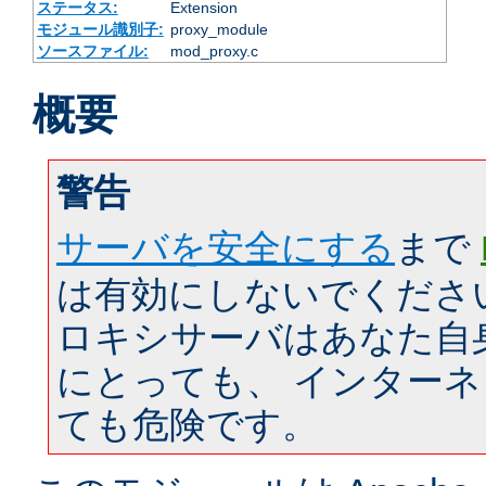
ステータス:
Extension
モジュール識別子:
proxy_module
ソースファイル:
mod_proxy.c
概要
警告
サーバを安全にする
まで
は有効にしないでくださ
ロキシサーバはあなた自
にとっても、 インター
ても危険です。