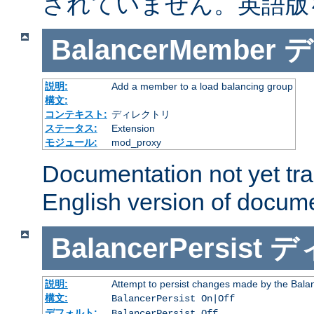
されていません。英語版
BalancerMember
デ
説明:
Add a member to a load balancing group
構文:
コンテキスト:
ディレクトリ
ステータス:
Extension
モジュール:
mod_proxy
Documentation not yet tr
English version of docum
BalancerPersist
デ
説明:
Attempt to persist changes made by the Bala
構文:
BalancerPersist On|Off
デフォルト:
BalancerPersist Off