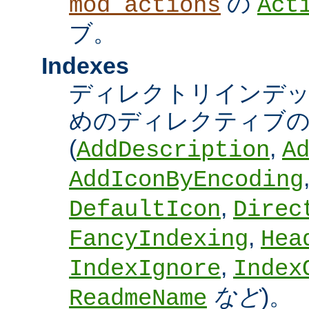
の
mod_actions
Act
ブ。
Indexes
ディレクトリインデ
めのディレクティブの
(
,
AddDescription
A
AddIconByEncoding
,
DefaultIcon
Direc
,
FancyIndexing
Hea
,
IndexIgnore
Index
など
)。
ReadmeName