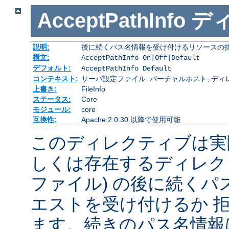
AcceptPathInfo
デ
説明:
後に続くパス名情報を受け付けるリソースの
構文:
AcceptPathInfo On|Off|Default
デフォルト:
AcceptPathInfo Default
コンテキスト:
サーバ設定ファイル, バーチャルホスト, ディレクトリ
上書き:
FileInfo
ステータス:
Core
モジュール:
core
互換性:
Apache 2.0.30 以降で使用可能
このディレクティブは実
しくは存在するディレク
ファイル) の後に続く
エストを受け付けるか 
ます。続きのパス名情報