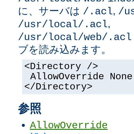
に、サーバは
,
/.acl
/u
,
/usr/local/.acl
/usr/local/web/.acl
ブを読み込みます。
<Directory />
AllowOverride None
</Directory>
参照
AllowOverride