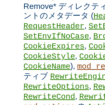
Remove* ディレクテ
ントのメタデータ (
He
,
RequestHeader
Set
,
SetEnvIfNoCase
Br
,
CookieExpires
Coo
,
CookieStyle
Cooki
),
CookieName
mod_r
ティブ
RewriteEngi
,
RewriteOptions
Re
,
RewriteCond
Rewri