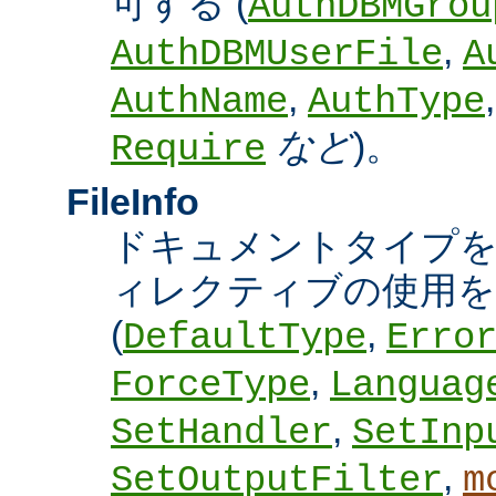
可する (
AuthDBMGrou
,
AuthDBMUserFile
A
,
AuthName
AuthType
など
)。
Require
FileInfo
ドキュメントタイプ
ィレクティブの使用を
(
,
DefaultType
Erro
,
ForceType
Languag
,
SetHandler
SetInp
,
SetOutputFilter
m