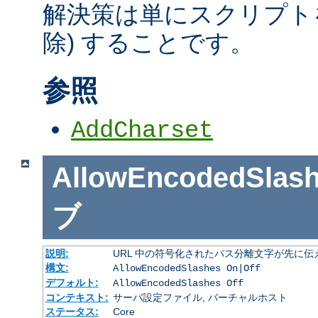
解決策は単にスクリプトを
除) することです。
参照
AddCharset
AllowEncodedSlas
ブ
説明:
URL 中の符号化されたパス分離文字が先に
構文:
AllowEncodedSlashes On|Off
デフォルト:
AllowEncodedSlashes Off
コンテキスト:
サーバ設定ファイル, バーチャルホスト
ステータス:
Core