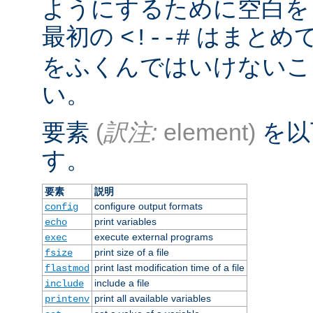
ようにするために空白を
最初の
はまとめ
<!--#
をふくんではいけないこ
い。
要素
(
訳注:
element)
を以
す。
要素
説明
configure output formats
config
print variables
echo
execute external programs
exec
print size of a file
fsize
print last modification time of a file
flastmod
include a file
include
print all available variables
printenv