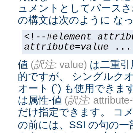
ュメントとしてパースさ
の構文は次のように なっ
<!--#
element
attrib
attribute
=
value
...
値
(
訳注:
value)
は二重引
的ですが、 シングルクオー
オート (`) も使用でき
は属性-値
(
訳注:
attribute
だけ指定できます。 コメ
の前には、SSI の句の