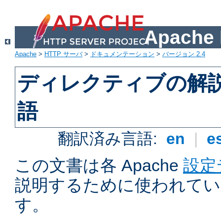
Apach
Apache
>
HTTP サーバ
>
ドキュメンテーション
>
バージョン 2.4
ディレクティブの解
語
翻訳済み言語:
en
|
e
この文書は各 Apache
設定
説明するために使われてい
す。