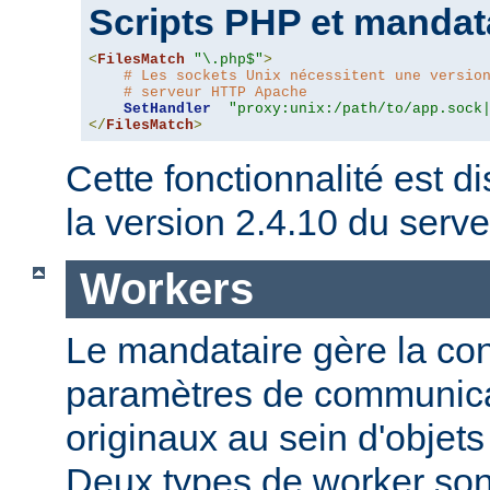
Scripts PHP et mandat
<
FilesMatch
"\.php$"
>
# Les sockets Unix nécessitent une versio
# serveur HTTP Apache
SetHandler
"proxy:unix:/path/to/app.sock
</
FilesMatch
>
Cette fonctionnalité est di
la version 2.4.10 du ser
Workers
Le mandataire gère la conf
paramètres de communica
originaux au sein d'obje
Deux types de worker sont