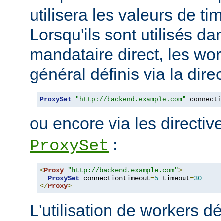
utilisera les valeurs de t
Lorsqu'ils sont utilisés da
mandataire direct, les wo
général définis via la dire
ProxySet
"http://backend.example.com"
 connect
ou encore via les directi
:
ProxySet
<
Proxy
"http://backend.example.com"
>
ProxySet
 connectiontimeout
=
5
 timeout
=
30
</
Proxy
>
L'utilisation de workers dé