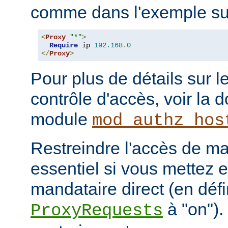
comme dans l'exemple sui
<
Proxy
"*"
>
Require
 ip 
192.168
.
0
</
Proxy
>
Pour plus de détails sur l
contrôle d'accès, voir la
module
mod_authz_hos
Restreindre l'accès de man
essentiel si vous mettez 
mandataire direct (en défi
à "on").
ProxyRequests