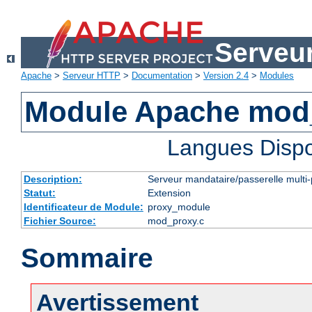
Serveu
Apache
>
Serveur HTTP
>
Documentation
>
Version 2.4
>
Modules
Module Apache mod
Langues Dispo
Description:
Serveur mandataire/passerelle multi-
Statut:
Extension
Identificateur de Module:
proxy_module
Fichier Source:
mod_proxy.c
Sommaire
Avertissement