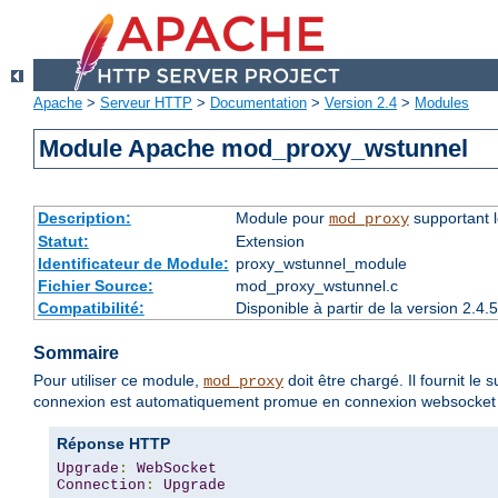
Apache
>
Serveur HTTP
>
Documentation
>
Version 2.4
>
Modules
Module Apache mod_proxy_wstunnel
Description:
Module pour
supportant 
mod_proxy
Statut:
Extension
Identificateur de Module:
proxy_wstunnel_module
Fichier Source:
mod_proxy_wstunnel.c
Compatibilité:
Disponible à partir de la version 2.
Sommaire
Pour utiliser ce module,
doit être chargé. Il fournit l
mod_proxy
connexion est automatiquement promue en connexion websocket 
Réponse HTTP
Upgrade
:
WebSocket
Connection
:
Upgrade