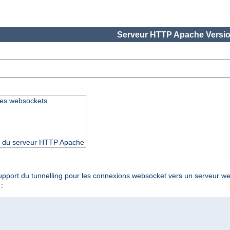
Serveur HTTP Apache Versio
les websockets
4.5 du serveur HTTP Apache
e support du tunnelling pour les connexions websocket vers un serveur w
: