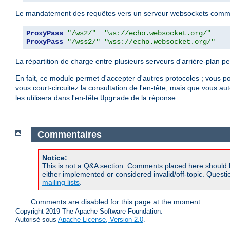
Le mandatement des requêtes vers un serveur websockets com
ProxyPass
"/ws2/"
"ws://echo.websocket.org/"
ProxyPass
"/wss2/"
"wss://echo.websocket.org/"
La répartition de charge entre plusieurs serveurs d'arrière-plan p
En fait, ce module permet d'accepter d'autres protocoles ; vous po
vous court-circuitez la consultation de l'en-tête, mais que vous
les utilisera dans l'en-tête
de la réponse.
Upgrade
Commentaires
Notice:
This is not a Q&A section. Comments placed here should 
either implemented or considered invalid/off-topic. Ques
mailing lists
.
Comments are disabled for this page at the moment.
Copyright 2019 The Apache Software Foundation.
Autorisé sous
Apache License, Version 2.0
.