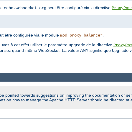
me
peut être configuré via la directive
echo.websocket.org
ProxyPas
eut être configurée via le module
.
mod_proxy_balancer
uvez à cet effet utiliser le paramètre
de la directive
upgrade
ProxyPa
 autorisez quand-même WebSocket. La valeur ANY signifie que
v
Upgrade
be pointed towards suggestions on improving the documentation or ser
tions on how to manage the Apache HTTP Server should be directed at e