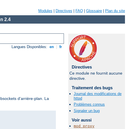
Modules
|
Directives
|
FAQ
|
Glossaire
|
Plan du site
n 2.4
Langues Disponibles:
en
|
fr
Directives
Ce module ne fournit aucune
directive.
Traitement des bugs
Journal des modifications de
httpd
ebsockets d'arrière-plan. La
Problèmes connus
Signaler un bug
Voir aussi
mod_proxy