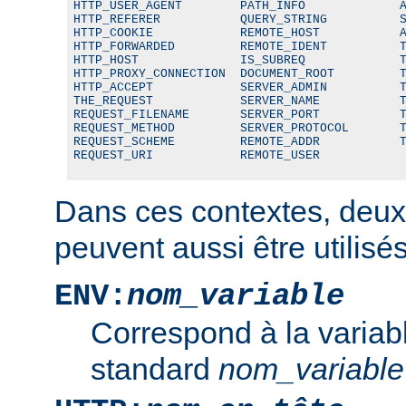
HTTP_USER_AGENT        PATH_INFO             A
HTTP_REFERER           QUERY_STRING          S
HTTP_COOKIE            REMOTE_HOST           A
HTTP_FORWARDED         REMOTE_IDENT          T
HTTP_HOST              IS_SUBREQ             T
HTTP_PROXY_CONNECTION  DOCUMENT_ROOT         T
HTTP_ACCEPT            SERVER_ADMIN          T
THE_REQUEST            SERVER_NAME           T
REQUEST_FILENAME       SERVER_PORT           T
REQUEST_METHOD         SERVER_PROTOCOL       T
REQUEST_SCHEME         REMOTE_ADDR           T
REQUEST_URI            REMOTE_USER
Dans ces contextes, deux
peuvent aussi être utilisés
ENV:
nom_variable
Correspond à la variab
standard
nom_variable