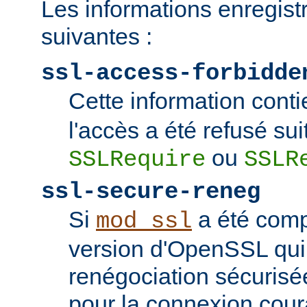
Les informations enregist
suivantes :
ssl-access-forbidde
Cette information conti
l'accès a été refusé sui
ou
SSLRequire
SSLR
ssl-secure-reneg
Si
a été comp
mod_ssl
version d'OpenSSL qui
renégociation sécurisée
pour la connexion couran