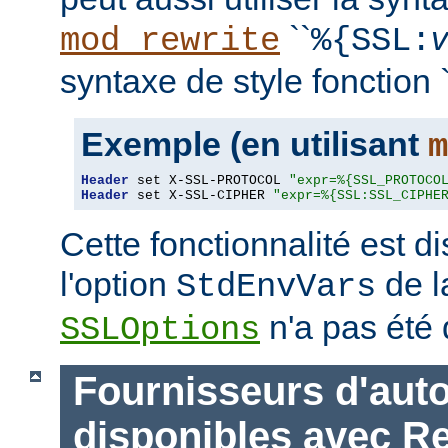
``
mod_rewrite
%{SSL:
syntaxe de style fonction `
Exemple (en utilisant
m
Header
 set X-SSL-PROTOCOL 
"expr=%{SSL_PROTOCO
Header
 set X-SSL-CIPHER 
"expr=%{SSL:SSL_CIPHE
Cette fonctionnalité est 
l'option
de l
StdEnvVars
n'a pas été 
SSLOptions
Fournisseurs d'auto
disponibles avec R