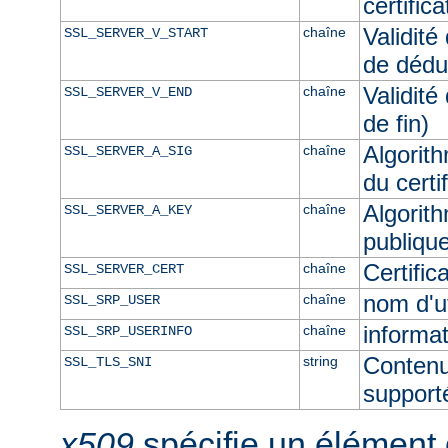
certific
Validité
chaîne
SSL_SERVER_V_START
de dédu
Validité
chaîne
SSL_SERVER_V_END
de fin)
Algorith
chaîne
SSL_SERVER_A_SIG
du certi
Algorith
chaîne
SSL_SERVER_A_KEY
publique
Certifi
chaîne
SSL_SERVER_CERT
nom d'u
chaîne
SSL_SRP_USER
informat
chaîne
SSL_SRP_USERINFO
Contenu
string
SSL_TLS_SNI
supporté
x509
spécifie un élément