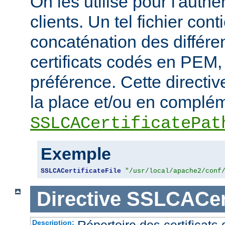
On les utilise pour l'authe
clients. Un tel fichier cont
concaténation des différen
certificats codés en PEM,
préférence. Cette directive
la place et/ou en complém
SSLCACertificatePat
Exemple
SSLCACertificateFile
"/usr/local/apache2/conf
Directive
SSLCACert
Répertoire des certificat
Description: