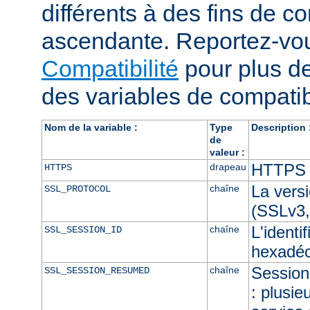
différents à des fins de co
ascendante. Reportez-vou
Compatibilité
pour plus de
des variables de compatibi
Nom de la variable :
Type
Description 
de
valeur :
HTTPS e
drapeau
HTTPS
La vers
chaîne
SSL_PROTOCOL
(SSLv3,
L'identi
chaîne
SSL_SESSION_ID
hexadéc
Session 
chaîne
SSL_SESSION_RESUMED
: plusie