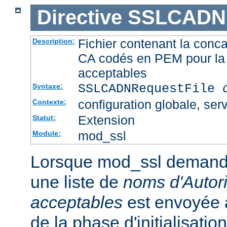
Directive
SSLCADNR
Fichier contenant la conca
Description:
CA codés en PEM pour la 
acceptables
SSLCADNRequestFile
Syntaxe:
configuration globale, serv
Contexte:
Extension
Statut:
mod_ssl
Module:
Lorsque mod_ssl demande u
une liste de
noms d'Autori
acceptables
est envoyée a
de la phase d'initialisati