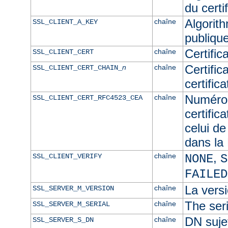
du certif
Algorith
chaîne
SSL_CLIENT_A_KEY
publique
Certific
chaîne
SSL_CLIENT_CERT
Certific
n
chaîne
SSL_CLIENT_CERT_CHAIN_
certific
Numéro 
chaîne
SSL_CLIENT_CERT_RFC4523_CEA
certific
celui de
dans l
,
chaîne
SSL_CLIENT_VERIFY
NONE
S
FAILED
La versi
chaîne
SSL_SERVER_M_VERSION
The seri
chaîne
SSL_SERVER_M_SERIAL
DN sujet
chaîne
SSL_SERVER_S_DN