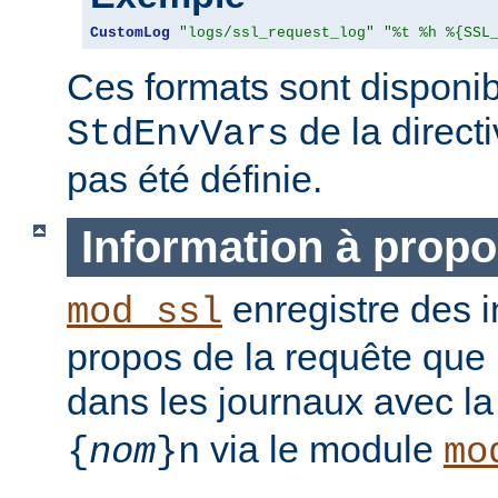
CustomLog
"logs/ssl_request_log"
"%t %h %{SSL
Ces formats sont disponib
de la direct
StdEnvVars
pas été définie.
Information à propo
enregistre des i
mod_ssl
propos de la requête que l
dans les journaux avec l
via le module
{
nom
}n
mo