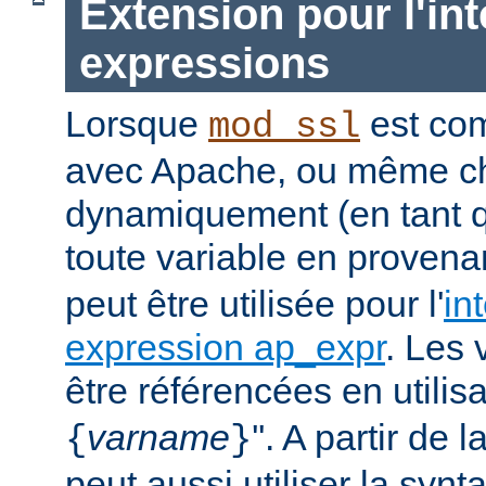
Extension pour l'int
expressions
Lorsque
est com
mod_ssl
avec Apache, ou même c
dynamiquement (en tant 
toute
variable
en provena
peut être utilisée pour l'
in
expression ap_expr
. Les 
être référencées en utilisa
varname
''. A partir de 
{
}
peut aussi utiliser la synt