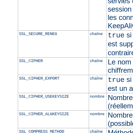
servies
session 
les con
KeepAliv
si
chaîne
SSL_SECURE_RENEG
true
est sup
contrair
Le nom 
chaîne
SSL_CIPHER
chiffre
si
chaîne
SSL_CIPHER_EXPORT
true
est un 
Nombre 
nombre
SSL_CIPHER_USEKEYSIZE
(réellem
Nombre 
nombre
SSL_CIPHER_ALGKEYSIZE
(possibl
Méthod
chaîne
SSL_COMPRESS_METHOD