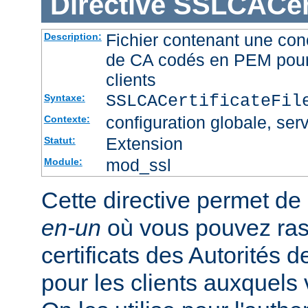
Directive
SSLCACert
Fichier contenant une conc
Description:
de CA codés en PEM pour l
clients
SSLCACertificateFi
Syntaxe:
configuration globale, serv
Contexte:
Extension
Statut:
mod_ssl
Module:
Cette directive permet de d
en-un
où vous pouvez ras
certificats des Autorités d
pour les clients auxquels 