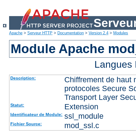
Serveu
Apache
>
Serveur HTTP
>
Documentation
>
Version 2.4
>
Modules
Module Apache mod
Langues 
Chiffrement de haut 
Description:
protocoles Secure So
Transport Layer Secu
Extension
Statut:
ssl_module
Identificateur de Module:
mod_ssl.c
Fichier Source: