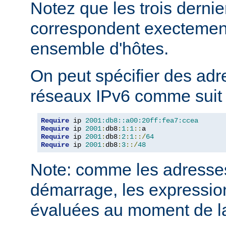
Notez que les trois derni
correspondent execteme
ensemble d'hôtes.
On peut spécifier des adr
réseaux IPv6 comme suit 
Require
 ip 
2001:db8::a00:20ff:fea7:ccea
Require
 ip 
2001
:
db8
:
1
:
1
::
Require
 ip 
2001
:
db8
:
2
:
1
::/
64
Require
 ip 
2001
:
db8
:
3
::/
48
Note: comme les adresses
démarrage, les expressio
évaluées au moment de la