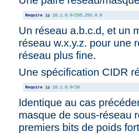
Une paire réseau/masque
Require
 ip 
10.1
.
0.0
/
255.255
.
0.0
Un réseau a.b.c.d, et un
réseau w.x.y.z. pour une r
réseau plus fine.
Une spécification CIDR r
Require
 ip 
10.1
.
0.0
/
16
Identique au cas précéden
masque de sous-réseau r
premiers bits de poids fort