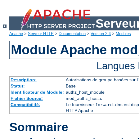
Serveu
Apache
>
Serveur HTTP
>
Documentation
>
Version 2.4
>
Modules
Module Apache mod
Langues 
Description:
Autorisations de groupe basées sur l
Statut:
Base
Identificateur de Module:
authz_host_module
Fichier Source:
mod_authz_host.c
Compatibilité:
Le fournisseur
est disp
forward-dns
HTTP Apache
Sommaire