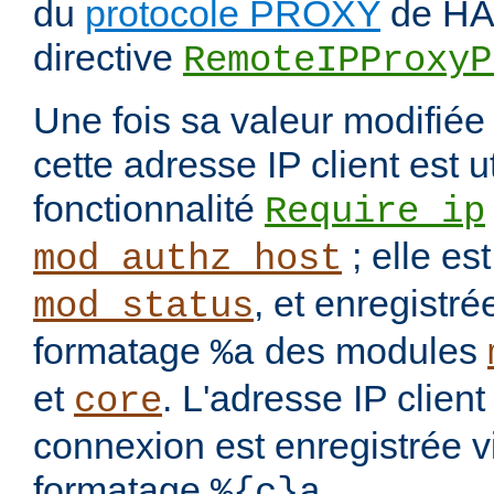
du
protocole PROXY
de HAP
directive
RemoteIPProxyP
Une fois sa valeur modifié
cette adresse IP client est u
fonctionnalité
Require ip
; elle es
mod_authz_host
, et enregistré
mod_status
formatage
des modules
%a
et
. L'adresse IP clien
core
connexion est enregistrée v
formatage
.
%{c}a