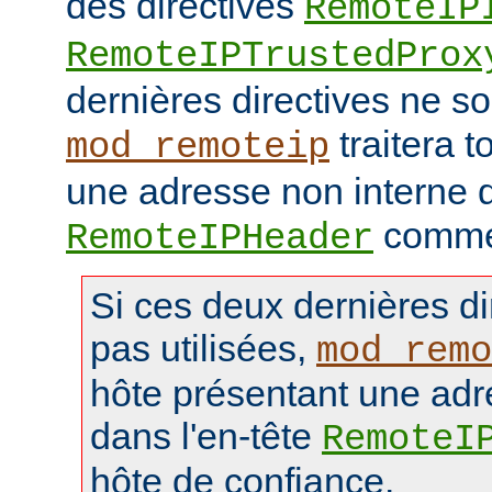
des directives
RemoteIP
RemoteIPTrustedProx
dernières directives ne so
traitera t
mod_remoteip
une adresse non interne d
comme 
RemoteIPHeader
Si ces deux dernières di
pas utilisées,
mod_remo
hôte présentant une adr
dans l'en-tête
RemoteI
hôte de confiance.