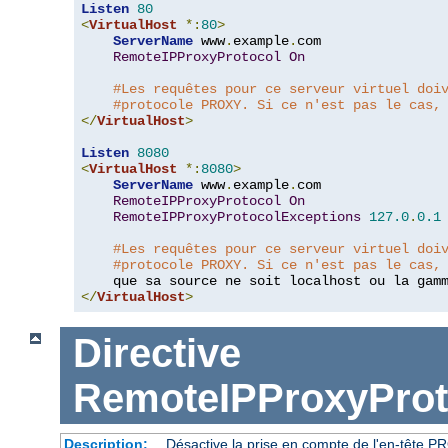
Listen
80
<
VirtualHost
*:
80
>
ServerName
 www
.
example
.
com

RemoteIPProxyProtocol
On
#Les requêtes pour ce serveur virtuel doi
#protocole PROXY. Si ce n'est pas le cas,
</
VirtualHost
>
Listen
8080
<
VirtualHost
*:
8080
>
ServerName
 www
.
example
.
com

RemoteIPProxyProtocol
On
RemoteIPProxyProtocolExceptions
127.0
.
0.1
#Les requêtes pour ce serveur virtuel doi
#protocole PROXY. Si ce n'est pas le cas,
    que sa source ne soit localhost ou la gam
</
VirtualHost
>
Directive
RemoteIPProxyProt
Description:
Désactive la prise en compte de l'en-tête P