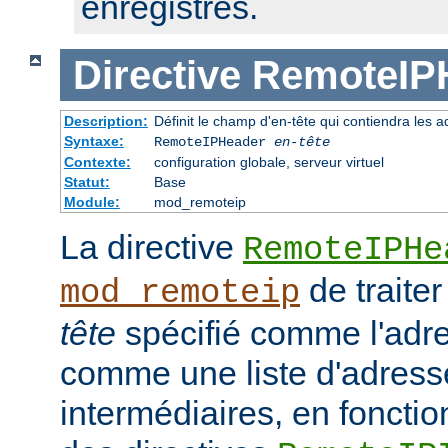
enregistrés.
Directive
RemoteIP
Description:
Définit le champ d'en-tête qui contiendra les a
Syntaxe:
RemoteIPHeader
en-tête
Contexte:
configuration globale, serveur virtuel
Statut:
Base
Module:
mod_remoteip
La directive
RemoteIPHe
de traiter
mod_remoteip
tête
spécifié comme l'adre
comme une liste d'adresse
intermédiaires, en fonctio