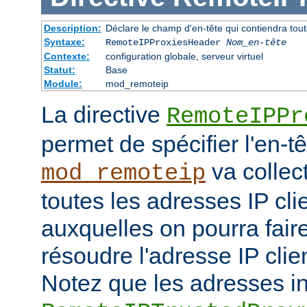
Description:
Déclare le champ d'en-tête qui contiendra tout
Syntaxe:
RemoteIPProxiesHeader
Nom_en-tête
Contexte:
configuration globale, serveur virtuel
Statut:
Base
Module:
mod_remoteip
La directive
RemoteIPPr
permet de spécifier l'en-t
va collect
mod_remoteip
toutes les adresses IP cli
auxquelles on pourra fair
résoudre l'adresse IP clie
Notez que les adresses i