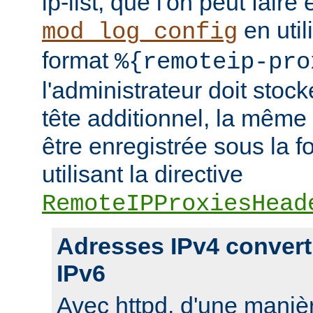
ip-list, que l'on peut faire
en util
mod_log_config
format
%{remoteip-pro
l'administrateur doit stoc
tête additionnel, la même
être enregistrée sous la f
utilisant la directive
RemoteIPProxiesHead
Adresses IPv4 convert
IPv6
Avec httpd, d'une manièr