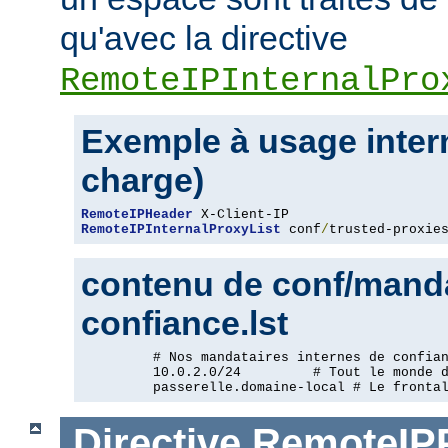
qu'avec la directive
RemoteIPInternalPro
Exemple à usage intern
charge)
RemoteIPHeader
RemoteIPInternalProxyList
 conf
/
trusted-proxie
contenu de conf/manda
confiance.lst
         # Nos mandataires internes de confian
         10.0.2.0/24         # Tout le monde d
         passerelle.domaine-local # Le fronta
Directive
RemoteIP