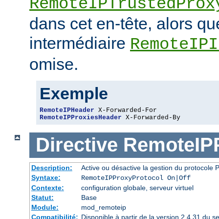
RemoteIPTrustedProx
dans cet en-tête, alors q
intermédiaire
RemoteIPI
omise.
Exemple
RemoteIPHeader
RemoteIPProxiesHeader
 X-Forwarded-By
Directive
RemoteIPP
Description:
Active ou désactive la gestion du protocol
Syntaxe:
RemoteIPProxyProtocol On|Off
Contexte:
configuration globale, serveur virtuel
Statut:
Base
Module:
mod_remoteip
Compatibilité:
Disponible à partir de la version 2.4.31 du