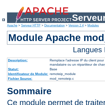
Serveu
Apache
>
Serveur HTTP
>
Documentation
>
Version 2.4
>
Modules
Module Apache mod
Langues 
Description:
Remplace l'adresse IP du client pour 
mandataire ou un répartiteur de charg
Statut:
Base
Identificateur de Module:
remoteip_module
Fichier Source:
mod_remoteip.c
Sommaire
Ce module permet de traiter l