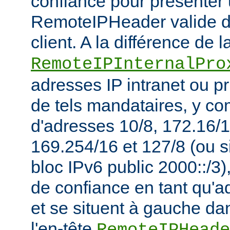
confiance pour présenter 
RemoteIPHeader valide de
client. A la différence de l
RemoteIPInternalPro
adresses IP intranet ou p
de tels mandataires, y co
d'adresses 10/8, 172.16/1
169.254/16 et 127/8 (ou s
bloc IPv6 public 2000::/3)
de confiance en tant qu'a
et se situent à gauche da
l'en-tête
RemoteIPHeade