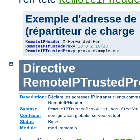
Exemple d'adresse de 
(répartiteur de charge
RemoteIPHeader
RemoteIPTrustedProxy
10.0
.
2.16
/
28
RemoteIPTrustedProxy
 proxy
.
example
.
com
Directive
RemoteIPTrustedPr
Description:
Déclare les adresses IP intranet clients comm
RemoteIPHeader
Syntaxe:
RemoteIPTrustedProxyList
nom-fichier
Contexte:
configuration globale, serveur virtuel
Statut:
Base
Module:
mod_remoteip