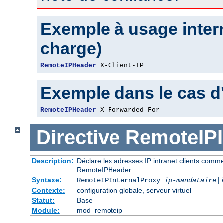
Exemple à usage intern
charge)
RemoteIPHeader
 X-Client-IP
Exemple dans le cas d
RemoteIPHeader
 X-Forwarded-For
Directive
RemoteIPI
Description:
Déclare les adresses IP intranet clients comm
RemoteIPHeader
Syntaxe:
RemoteIPInternalProxy
ip-mandataire
|
Contexte:
configuration globale, serveur virtuel
Statut:
Base
Module:
mod_remoteip