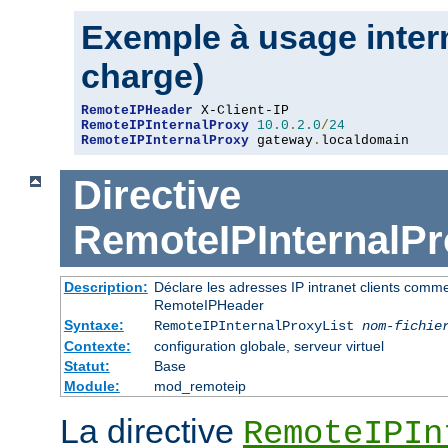
Exemple à usage intern
charge)
RemoteIPHeader
RemoteIPInternalProxy
10.0
.
2.0
/
24
RemoteIPInternalProxy
 gateway
.
localdomain
Directive
RemoteIPInternalPr
Description:
Déclare les adresses IP intranet clients comm
RemoteIPHeader
Syntaxe:
RemoteIPInternalProxyList
nom-fichie
Contexte:
configuration globale, serveur virtuel
Statut:
Base
Module:
mod_remoteip
La directive
RemoteIPIn