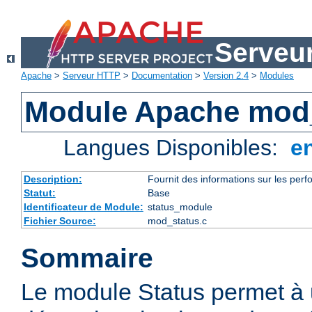
Serveu
Apache
>
Serveur HTTP
>
Documentation
>
Version 2.4
>
Modules
Module Apache mod
Langues Disponibles:
e
Description:
Fournit des informations sur les perfo
Statut:
Base
Identificateur de Module:
status_module
Fichier Source:
mod_status.c
Sommaire
Le module Status permet à 