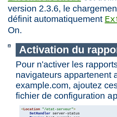
version 2.3.6, le chargeme
définit automatiquement
Ex
On.
Activation du rappor
Pour n'activer les rapport
navigateurs appartenent
example.com, ajoutez ces 
fichier de configuration
a
<
Location
"/etat-serveur"
>
SetHandler
 server-status
