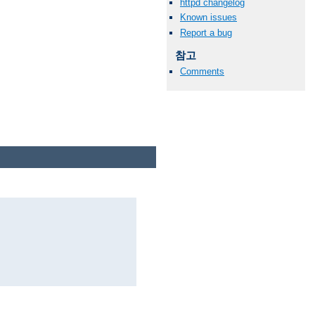
httpd changelog
Known issues
Report a bug
참고
Comments