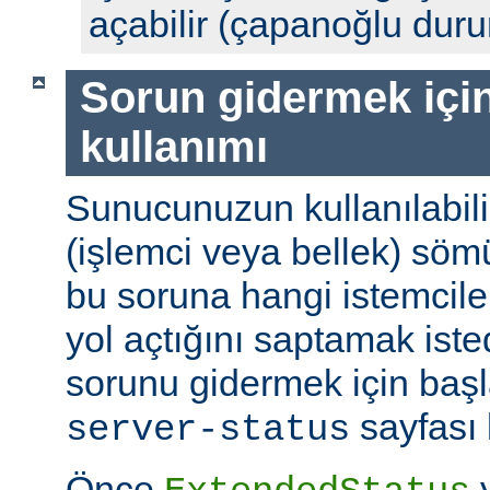
açabilir (çapanoğlu dur
Sorun gidermek için
kullanımı
Sunucunuzun kullanılabili
(işlemci veya bellek) söm
bu soruna hangi istemciler
yol açtığını saptamak ist
sorunu gidermek için başl
sayfası k
server-status
Önce
y