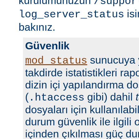
kurulumunuzun
/suppor
isi
log_server_status
bakınız.
Güvenlik
sunucuya y
mod_status
takdirde istatistikleri r
dizin içi yapılandırma do
(
gibi) dahil
.htaccess
dosyaları için kullanılabil
durum güvenlik ile ilgili 
içinden çıkılması güç du