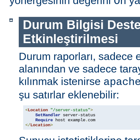
yönergesinin değerini
ya
On
Durum Bilgisi Deste
Etkinleştirilmesi
Durum raporları, sadece
alanından ve sadece tarayı
kılınmak istenirse
apach
şu satırlar eklenebilir:
<
Location
"/server-status"
>
SetHandler
 server-status

Require
 host example
.
</
Location
>