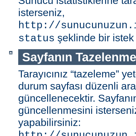
Sunucu istatistiklerine ta
isterseniz,
http://sunucunuzun.
şeklinde bir istek 
status
Sayfanın Tazelenme
Tarayıcınız “tazeleme” ye
durum sayfası düzenli aral
güncellenecektir. Sayfanı
güncellenmesini isterseniz
yapabilirsiniz:
http://sunucunuzun.