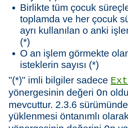
Birlikte tüm çocuk süreçl
toplamda ve her çocuk sü
ayrı kullanılan o anki iş
(*)
O an işlem görmekte olan
isteklerin sayısı (*)
"(*)" imli bilgiler sadece
Ext
yönergesinin değeri
oldu
On
mevcuttur. 2.3.6 sürümünd
yüklenmesi öntanımlı olara