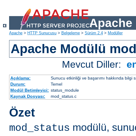
Apache 
Apache
>
HTTP Sunucusu
>
Belgeleme
>
Sürüm 2.4
>
Modüller
Apache Modülü mod
Mevcut Diller:
e
Açıklama:
Sunucu etkinliği ve başarımı hakkında bilgi s
Durum:
Temel
Modül Betimleyici:
status_module
Kaynak Dosyası:
mod_status.c
Özet
modülü, sunuc
mod_status