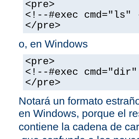
<pre>
<!--#exec cmd="ls" 
</pre>
o, en Windows
<pre>
<!--#exec cmd="dir"
</pre>
Notará un formato estraño
en Windows, porque el r
contiene la cadena de car