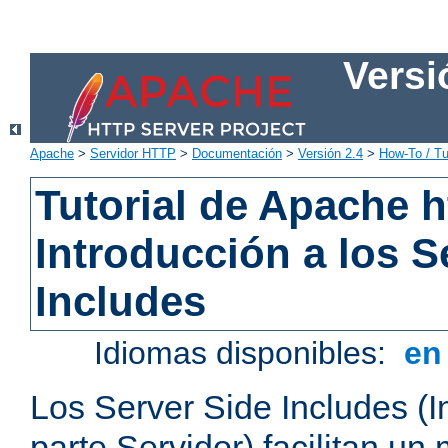
Versi
Apache
>
Servidor HTTP
>
Documentación
>
Versión 2.4
>
How-To / Tu
Tutorial de Apache h
Introducción a los S
Includes
Idiomas disponibles:
e
Los Server Side Includes (I
parte Servidor) facilitan un