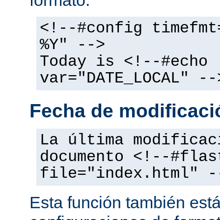
<!--#config timefmt
%Y" -->
Today is <!--#echo
var="DATE_LOCAL" --
Fecha de modificació
La última modificac
documento <!--#flas
file="index.html" -
Esta función también está