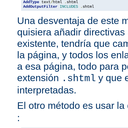
AddType
 text
/
html 
.
AddOutputFilter
INCLUDES
.
shtml
Una desventaja de este m
quisiera añadir directiva
existente, tendría que ca
la página, y todos los en
a esa página, todo para p
extensión
y que e
.shtml
interpretadas.
El otro método es usar la 
: