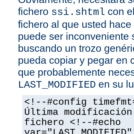
fichero
con el
ssi.shtml
fichero al que usted hace 
puede ser inconveniente s
buscando un trozo genéri
pueda copiar y pegar en c
que probablemente necesi
en su lu
LAST_MODIFIED
<!--#config timefmt
Última modificación
fichero <!--#echo
var="LAST_MODIFIED"