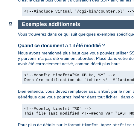
<!--#include virtual="/cgi-bin/counter.pl" --
Exemples additionnels
Vous trouverez dans ce qui suit quelques exemples spécifiq
Quand ce document a-t-il été modifié ?
Nous avons mentionné plus haut que vous pouviez utiliser SSI
y parvenir n'a pas été vraiment abordée. Placé dans votre d
avoir été correctement activé, comme décrit plus haut.
<!--#config timefmt="%A %B %d, %Y" -->
Dernière modification du fichier <!--#flastmo
Bien entendu, vous devez remplacer
par le nom d
ssi.shtml
générique que vous pourrez insérer dans tout fichier ; dans ce 
<!--#config timefmt="%D" -->
This file last modified <!--#echo var="LAST_M
Pour plus de détails sur le format
, tapez
d
timefmt
strftime