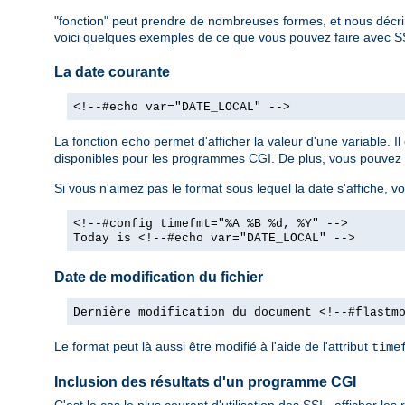
"fonction" peut prendre de nombreuses formes, et nous décri
voici quelques exemples de ce que vous pouvez faire avec S
La date courante
<!--#echo var="DATE_LOCAL" -->
La fonction
permet d'afficher la valeur d'une variable. 
echo
disponibles pour les programmes CGI. De plus, vous pouvez dé
Si vous n'aimez pas le format sous lequel la date s'affiche, vo
<!--#config timefmt="%A %B %d, %Y" -->
Today is <!--#echo var="DATE_LOCAL" -->
Date de modification du fichier
Dernière modification du document <!--#flastm
Le format peut là aussi être modifié à l'aide de l'attribut
time
Inclusion des résultats d'un programme CGI
C'est le cas le plus courant d'utilisation des SSI - afficher