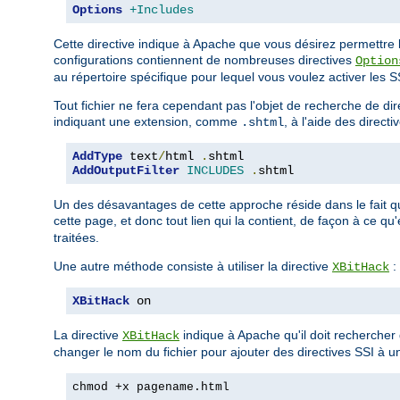
Options
+Includes
Cette directive indique à Apache que vous désirez permettre la
configurations contiennent de nombreuses directives
Option
au répertoire spécifique pour lequel vous voulez activer les SSI
Tout fichier ne fera cependant pas l'objet de recherche de d
indiquant une extension, comme
, à l'aide des directi
.shtml
AddType
 text
/
html 
.
AddOutputFilter
INCLUDES
.
shtml
Un des désavantages de cette approche réside dans le fait q
cette page, et donc tout lien qui la contient, de façon à ce qu
traitées.
Une autre méthode consiste à utiliser la directive
:
XBitHack
XBitHack
 on
La directive
indique à Apache qu'il doit rechercher d
XBitHack
changer le nom du fichier pour ajouter des directives SSI à un
chmod +x pagename.html