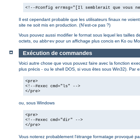
<!--#config errmsg="[Il semblerait que vous n
Il est cependant probable que les utilisateurs finaux ne voie
site ne soit mis en production. (N'est-ce pas ?)
Vous pouvez aussi modifier le format sous lequel les tailles de 
octets, ou
pour un affichage plus concis en Ko ou Mo,
abbrev
Exécution de commandes
Voici autre chose que vous pouvez faire avec la fonction
exe
plus précis - ou le shell DOS, si vous êtes sous Win32). Par e
<pre>
<!--#exec cmd="ls" -->
</pre>
ou, sous Windows
<pre>
<!--#exec cmd="dir" -->
</pre>
Vous noterez probablement l'étrange formatage provoqué par 