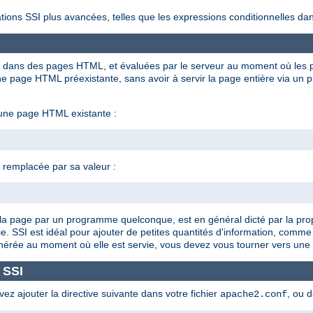
tions SSI plus avancées, telles que les expressions conditionnelles dan
ées dans des pages HTML, et évaluées par le serveur au moment où les p
 page HTML préexistante, sans avoir à servir la page entière via un 
 une page HTML existante :
t remplacée par sa valeur :
 de la page par un programme quelconque, est en général dicté par la pro
e. SSI est idéal pour ajouter de petites quantités d'information, comme
énérée au moment où elle est servie, vous devez vous tourner vers une 
 SSI
vez ajouter la directive suivante dans votre fichier
, ou 
apache2.conf