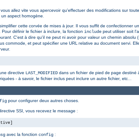
ous allez vite vous apercevoir qu'effectuer des modifications sur tout
ent un aspect homogène.
implifier cette corvée de mises à jour. Il vous suffit de confectionner u
. Pour définir le fichier à inclure, la fonction
peut utiliser soit l'
include
ourant
. C'est à dire qu'il ne peut ni avoir pour valeur un chemin absol
s commode, et peut spécifier une URL relative au document servi. Ell
rveur.
une directive
dans un fichier de pied de page destiné à 
LAST_MODIFIED
quées - à savoir, le fichier inclus peut inclure un autre fichier, etc...
pour configurer deux autres choses.
fig
irective SSI, vous recevez le message :
ctive]
avec la fonction
:
msg
config