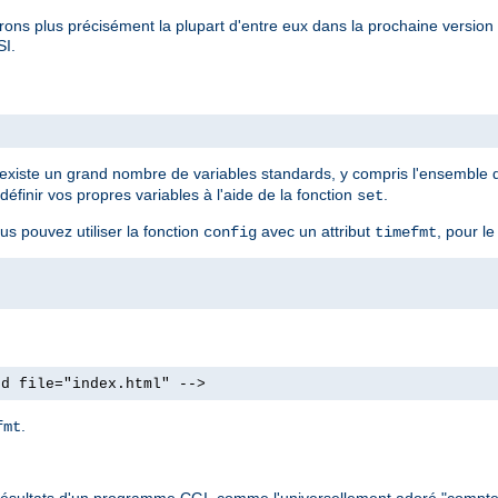
rons plus précisément la plupart d'entre eux dans la prochaine versio
SI.
Il existe un grand nombre de variables standards, y compris l'ensemble
finir vos propres variables à l'aide de la fonction
.
set
us pouvez utiliser la fonction
avec un attribut
, pour le
config
timefmt
od file="index.html" -->
.
fmt
 les résultats d'un programme CGI, comme l'universellement adoré "compte