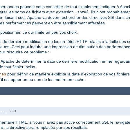
s personnes peuvent vous conseiller de tout simplement indiquer à Apac
 gérer les noms de fichiers avec extension
. Ils n'ont probableme
.shtml
'en faisant ceci, Apache va devoir rechercher des directives SSI dans cha
les performances peuvent en être sensiblement affectées.
positionner, ce qui limite un peu vos choix.
 de dernière modification ou les en-têtes HTTP relatifs à la taille des
amiques. Ceci peut induire une impression de diminution des performance
our résoudre ce problème :
à Apache de déterminer la date de dernière modification en ne regardant 
 tout fichier inclus.
pour définir de manière explicite la date d'expiration de vos fichier
res
'il est opportun ou non de les mettre en cache.
 ... -->
mmentaire HTML, si vous n'avez pas activé correctement SSI, le navigate
é, la directive sera remplacée par ses résultats.