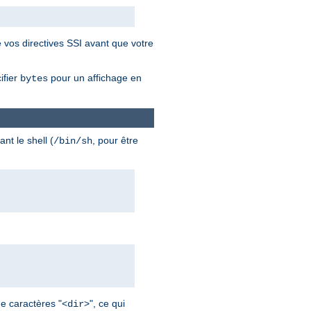
 vos directives SSI avant que votre
ifier
pour un affichage en
bytes
nt le shell (
, pour être
/bin/sh
de caractères "<
>", ce qui
dir