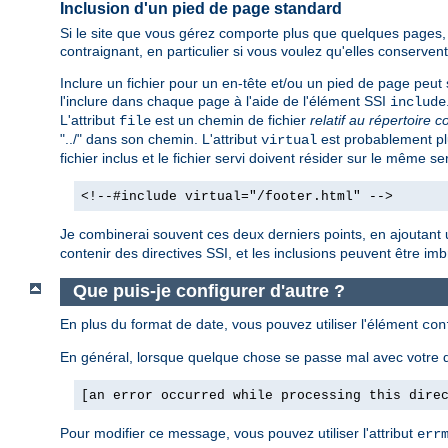
Inclusion d'un pied de page standard
Si le site que vous gérez comporte plus que quelques pages, v
contraignant, en particulier si vous voulez qu'elles conserv
Inclure un fichier pour un en-tête et/ou un pied de page peut s
l'inclure dans chaque page à l'aide de l'élément SSI
include
L'attribut
est un chemin de fichier
relatif au répertoire c
file
"../" dans son chemin. L'attribut
est probablement plu
virtual
fichier inclus et le fichier servi doivent résider sur le même se
<!--#include virtual="/footer.html" -->
Je combinerai souvent ces deux derniers points, en ajoutant 
contenir des directives SSI, et les inclusions peuvent être imbri
Que puis-je configurer d'autre ?
En plus du format de date, vous pouvez utiliser l'élément
con
En général, lorsque quelque chose se passe mal avec votre d
[an error occurred while processing this dire
Pour modifier ce message, vous pouvez utiliser l'attribut
err