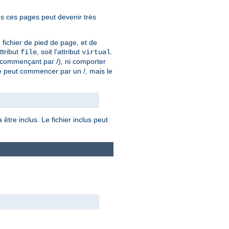
es ces pages peut devenir très
n fichier de pied de page, et de
attribut
, soit l'attribut
.
file
virtual
u (commençant par /), ni comporter
e peut commencer par un /, mais le
être inclus. Le fichier inclus peut