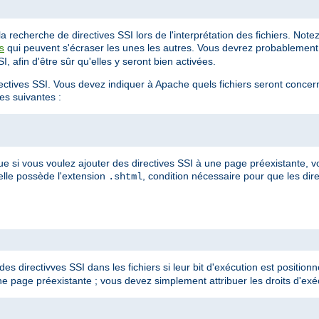
 recherche de directives SSI lors de l'interprétation des fichiers. Not
qui peuvent s'écraser les unes les autres. Vous devrez probablement 
s
, afin d'être sûr qu'elles y seront bien activées.
irectives SSI. Vous devez indiquer à Apache quels fichiers seront conce
ves suivantes :
ue si vous voulez ajouter des directives SSI à une page préexistante,
'elle possède l'extension
, condition nécessaire pour que les dire
.shtml
es directivves SSI dans les fichiers si leur bit d'exécution est positionné
e page préexistante ; vous devez simplement attribuer les droits d'exéc