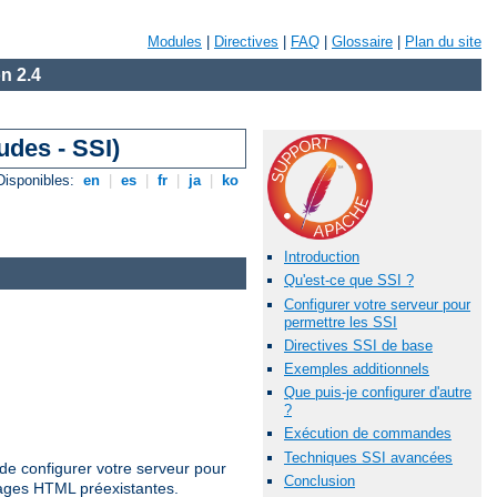
Modules
|
Directives
|
FAQ
|
Glossaire
|
Plan du site
n 2.4
udes - SSI)
Disponibles:
en
|
es
|
fr
|
ja
|
ko
Introduction
Qu'est-ce que SSI ?
Configurer votre serveur pour
permettre les SSI
Directives SSI de base
Exemples additionnels
Que puis-je configurer d'autre
?
Exécution de commandes
Techniques SSI avancées
de configurer votre serveur pour
Conclusion
pages HTML préexistantes.