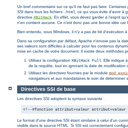
Un bref commentaire sur ce qu'il ne faut pas faire. Certaine
SSI dans tous les fichiers
, ce qui vous évite d'avoir à
.html
directive
. En effet, vous devez garder à l'esprit qu
XBitHack
n'en contient aucune. Ce n'est donc pas une bonne idée car 
Bien entendu, sous Windows, il n'y a pas de bit d'exécution à 
Dans sa configuration par défaut, Apache n'envoie pas la date
ses valeurs sont difficiles à calculer pour les contenus dyn
mise en cache de votre document. Il existe deux méthodes p
Utilisez la configuration
. Elle indique 
XBitHack Full
de la requête, tout en ignorant la date de modification de
Utilisez les directives fournies par le module
mod_expi
navigateurs et aux mandataires le soin de déterminer s
Directives SSI de base
Les directives SSI adoptent la syntaxe suivante :
<!--#fonction attribut=valeur attribut=valeur
Le format d'une directive SSI étant similaire à celui d'un co
visible dans le source HTML. Si SSI est correctement configur