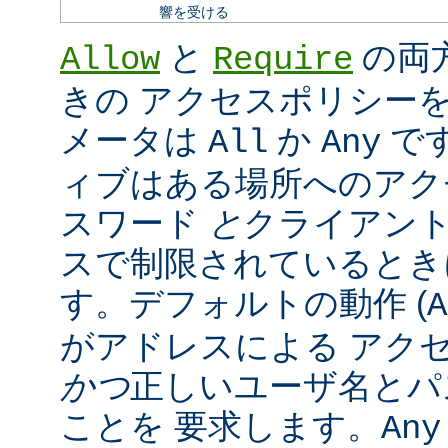
響を受ける
と
の両
Allow
Require
きの アクセスポリシー
メータは
か
で
All
Any
ィブはある場所へのアク
スワード
と
クライアン
スで制限されているとき
す。デフォルトの動作 (
A
がアドレスによる アク
かつ
正しいユーザ名とパ
ことを 要求します。
Any