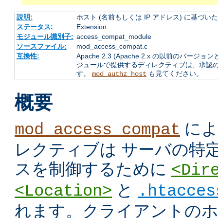
説明:
ホスト (名前もしくは IP アドレス) に基づ
ステータス:
Extension
モジュール識別子:
access_compat_module
ソースファイル:
mod_access_compat.c
互換性:
Apache 2.3 (Apache 2.x の以前の
ジュールで提供するディレクティブは、承認
す。
も見てください。
mod_authz_host
概要
によ
mod_access_compat
レクティブは サーバの特
スを制御するために
<Dir
と
<Location>
.htacces
れます。クライアントのホス