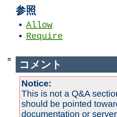
参照
Allow
Require
コメント
Notice:
This is not a Q&A sect
should be pointed towar
documentation or serve