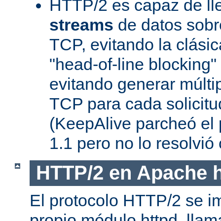
HTTP/2 es capaz de ll
streams
de datos sobr
TCP, evitando la clásica
"head-of-line blocking
evitando generar múlti
TCP para cada solicitu
(KeepAlive parcheó e
1.1 pero no lo resolvi
HTTP/2 en Apache h
El protocolo HTTP/2 se i
propio módulo httpd, lla