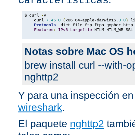
Características
$ curl 
-
V

    curl 
7.45
.
0
(
x86_64-apple-darwin15
.
0.0
)
 l
Protocols
:
 dict file ftp ftps gopher http
Features
:
IPv6
Largefile
 NTLM NTLM_WB SSL
Notas sobre Mac OS 
brew install curl --with-o
nghttp2
Y para una inspección en
wireshark
.
El paquete
nghttp2
tambié