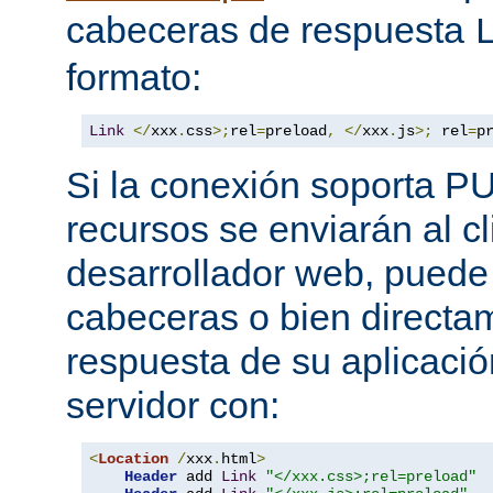
cabeceras de respuesta
formato:
Link
</
xxx
.
css
>;
rel
=
preload
,
</
xxx
.
js
>;
 rel
=
p
Si la conexión soporta P
recursos se enviarán al c
desarrollador web, puede 
cabeceras o bien directa
respuesta de su aplicació
servidor con:
<
Location
/
xxx
.
html
>
Header
 add 
Link
"</xxx.css>;rel=preload"