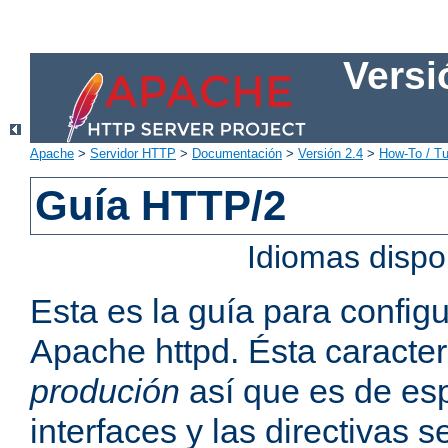
Versi
Apache
>
Servidor HTTP
>
Documentación
>
Versión 2.4
>
How-To / Tu
Guía HTTP/2
Idiomas dispo
Esta es la guía para confi
Apache httpd. Ésta caracter
produción
así que es de esp
interfaces y las directivas