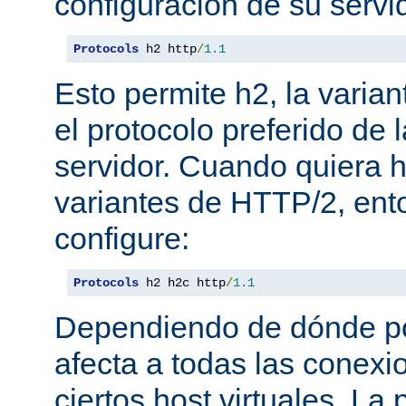
configuración de su servi
Protocols
 h2 http
/
1.1
Esto permite h2, la varian
el protocolo preferido de
servidor. Cuando quiera ha
variantes de HTTP/2, en
configure:
Protocols
 h2 h2c http
/
1.1
Dependiendo de dónde pon
afecta a todas las conexi
ciertos host virtuales. L