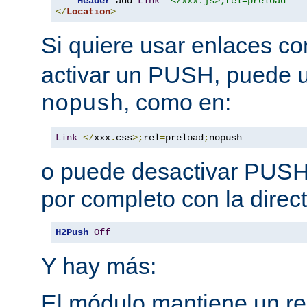
Header
 add 
Link
"</xxx.js>;rel=preload"
</
Location
>
Si quiere usar enlaces c
activar un PUSH, puede u
, como en:
nopush
Link
</
xxx
.
css
>;
rel
=
preload
;
nopush
o puede desactivar PUSH 
por completo con la direct
H2Push
Off
Y hay más:
El módulo mantiene un reg