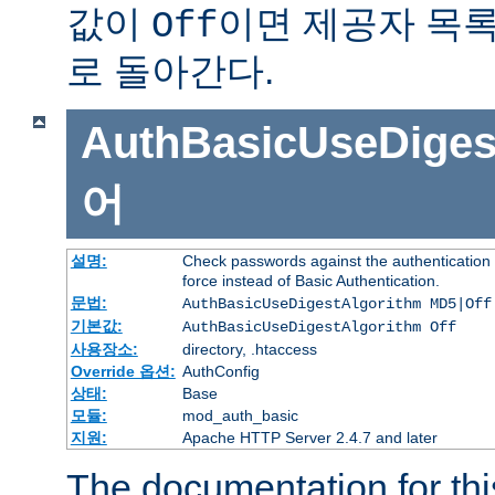
값이
이면 제공자 목
Off
로 돌아간다.
AuthBasicUseDiges
어
설명:
Check passwords against the authentication p
force instead of Basic Authentication.
문법:
AuthBasicUseDigestAlgorithm MD5|Off
기본값:
AuthBasicUseDigestAlgorithm Off
사용장소:
directory, .htaccess
Override 옵션:
AuthConfig
상태:
Base
모듈:
mod_auth_basic
지원:
Apache HTTP Server 2.4.7 and later
The documentation for thi