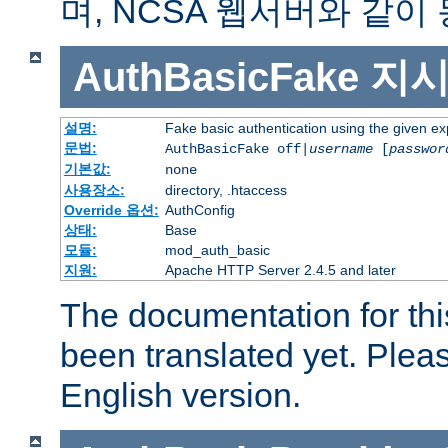
며, NCSA 웹서버와 같이
AuthBasicFake
지
설명:
Fake basic authentication using the given 
문법:
AuthBasicFake off|
username
[
passwor
기본값:
none
사용장소:
directory, .htaccess
Override 옵션:
AuthConfig
상태:
Base
모듈:
mod_auth_basic
지원:
Apache HTTP Server 2.4.5 and later
The documentation for thi
been translated yet. Plea
English version.