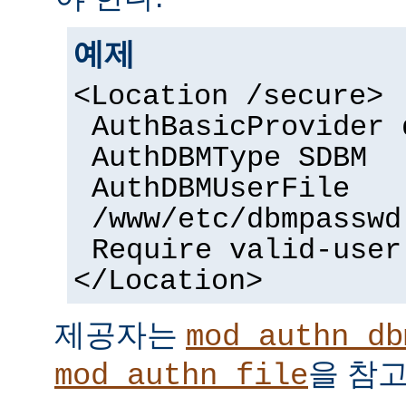
예제
<Location /secure>
AuthBasicProvider 
AuthDBMType SDBM
AuthDBMUserFile
/www/etc/dbmpasswd
Require valid-user
</Location>
제공자는
mod_authn_db
을 참고
mod_authn_file