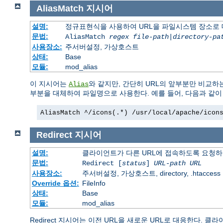
AliasMatch
지시어
설명:
정규표현식을 사용하여 URL을 파일시스템 장소로
문법:
AliasMatch
regex
file-path
|
directory-pa
사용장소:
주서버설정, 가상호스트
상태:
Base
모듈:
mod_alias
이 지시어는
와 같지만, 간단히 URL의 앞부분만 비교하
Alias
부분을 대체하여 파일명으로 사용한다. 예를 들어, 다음과 같
AliasMatch ^/icons(.*) /usr/local/apache/icon
Redirect
지시어
설명:
클라이언트가 다른 URL에 접속하도록 요청
문법:
Redirect [
status
]
URL-path
URL
사용장소:
주서버설정, 가상호스트, directory, .htaccess
Override 옵션:
FileInfo
상태:
Base
모듈:
mod_alias
Redirect 지시어는 이전 URL을 새로운 URL로 대응한다.