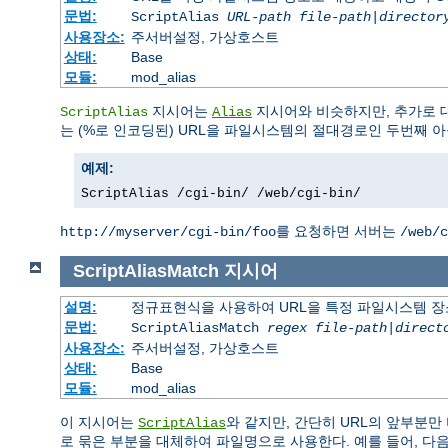
문법:
ScriptAlias
URL-path
file-path
|
director
사용장소:
주서버설정, 가상호스트
상태:
Base
모듈:
mod_alias
지시어는
지시어와 비슷하지만, 추가로 
ScriptAlias
Alias
는 (%로 인코딩된) URL을 파일시스템의 절대경로인 두번째
예제:
ScriptAlias /cgi-bin/ /web/cgi-bin/
를 요청하면 서버는
http://myserver/cgi-bin/foo
/web/c
ScriptAliasMatch
지시어
설명:
정규표현식을 사용하여 URL을 특정 파일시스템 장
문법:
ScriptAliasMatch
regex
file-path
|
direct
사용장소:
주서버설정, 가상호스트
상태:
Base
모듈:
mod_alias
이 지시어는
와 같지만, 간단히 URL의 앞부분
ScriptAlias
로 묶은 부분을 대체하여 파일명으로 사용한다. 예를 들어, 다