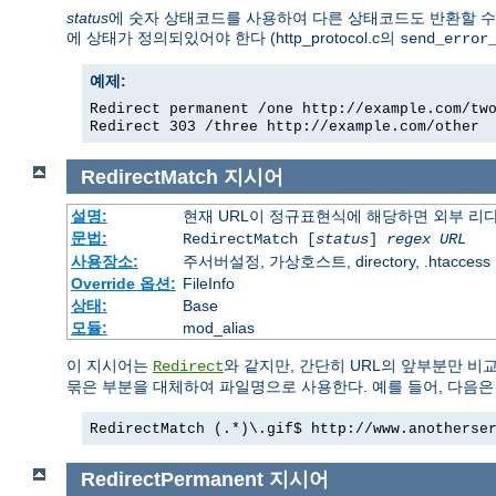
status
에 숫자 상태코드를 사용하여 다른 상태코드도 반환할 수 있
에 상태가 정의되있어야 한다 (http_protocol.c의
send_error
예제:
Redirect permanent /one http://example.com/tw
Redirect 303 /three http://example.com/other
RedirectMatch
지시어
설명:
현재 URL이 정규표현식에 해당하면 외부 리
문법:
RedirectMatch [
status
]
regex
URL
사용장소:
주서버설정, 가상호스트, directory, .htaccess
Override 옵션:
FileInfo
상태:
Base
모듈:
mod_alias
이 지시어는
와 같지만, 간단히 URL의 앞부분만 비
Redirect
묶은 부분을 대체하여 파일명으로 사용한다. 예를 들어, 다음은 
RedirectMatch (.*)\.gif$ http://www.anotherse
RedirectPermanent
지시어