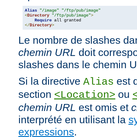
Alias
"/image"
"/ftp/pub/image"
<
Directory
"/ftp/pub/image"
>
Require
</
Directory
>
Le nombre de slashes da
chemin URL
doit corresp
slashes dans le chemin U
Si la directive
est d
Alias
section
ou
<Location>
chemin URL
est omis et
c
interprété en utilisant la
s
expressions
.