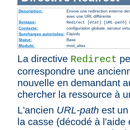
Description:
Envoie une redirection externe de
avec une URL différente
Syntaxe:
Redirect [
état
] [
URL-path
]
Contexte:
configuration globale, serveur virtu
Surcharges autorisées:
FileInfo
Statut:
Base
Module:
mod_alias
La directive
pe
Redirect
correspondre une ancien
nouvelle en demandant au 
chercher la ressource à un
L'ancien
URL-path
est un
la casse (décodé à l'aide