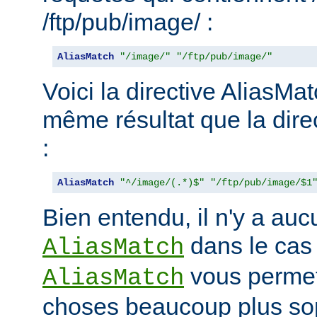
/ftp/pub/image/ :
AliasMatch
"/image/"
"/ftp/pub/image/"
Voici la directive AliasMat
même résultat que la dire
:
AliasMatch
"^/image/(.*)$"
"/ftp/pub/image/$1
Bien entendu, il n'y a aucu
dans le cas
AliasMatch
vous permet 
AliasMatch
choses beaucoup plus sop