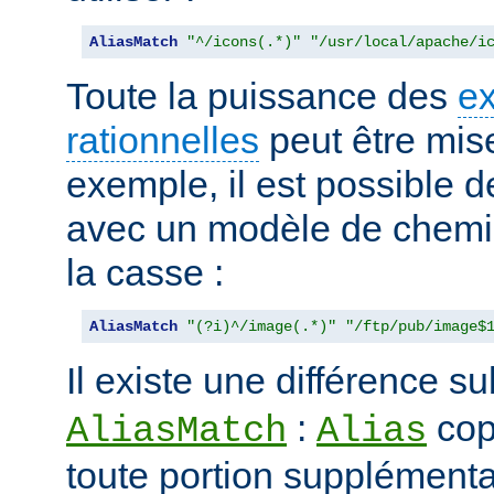
AliasMatch
"^/icons(.*)"
"/usr/local/apache/i
Toute la puissance des
e
rationnelles
peut être mise
exemple, il est possible d
avec un modèle de chemi
la casse :
AliasMatch
"(?i)^/image(.*)"
"/ftp/pub/image$
Il existe une différence su
:
cop
AliasMatch
Alias
toute portion supplémenta