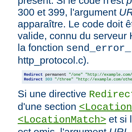
présent. Si le code n'est
p
300 et 399, l'argument
U
apparaître. Le code doit
valide, connu du serveur
la fonction
send_error_
http_protocol.c).
Redirect
 permanent 
"/one"
"http://example.com
Redirect
303
"/three"
"http://example.com/oth
Si une directive
Redirec
d'une section
<Location
et si
<LocationMatch>
est omis, l'argument
URL