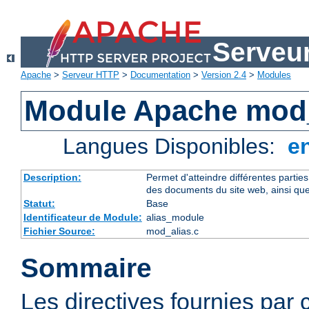
Serveu
Apache
>
Serveur HTTP
>
Documentation
>
Version 2.4
>
Modules
Module Apache mod_
Langues Disponibles:
e
Description:
Permet d'atteindre différentes partie
des documents du site web, ainsi que
Statut:
Base
Identificateur de Module:
alias_module
Fichier Source:
mod_alias.c
Sommaire
Les directives fournies par