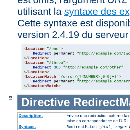
utilisant la
syntaxe des ex
Cette syntaxe est disponib
version 2.4.19 du serveu
<
Location
"/one"
>
Redirect
 permanent 
"http://example.com/tw
</
Location
>
<
Location
"/three"
>
Redirect
303
"http://example.com/other"
</
Location
>
<
LocationMatch
"/error/(?<NUMBER>[0-9]+)"
>
Redirect
 permanent 
"http://example.com/er
</
LocationMatch
>
Directive
RedirectM
Description:
Envoie une redirection externe fai
mise en correspondance de l'URL 
Syntaxe:
RedirectMatch [
état
]
regex