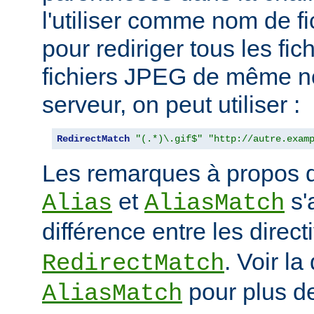
l'utiliser comme nom de fi
pour rediriger tous les fic
fichiers JPEG de même n
serveur, on peut utiliser :
RedirectMatch
"(.*)\.gif$"
"http://autre.exam
Les remarques à propos de
et
s'
Alias
AliasMatch
différence entre les direc
. Voir la
RedirectMatch
pour plus de
AliasMatch