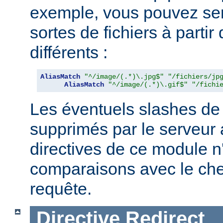
exemple, vous pouvez serv
sortes de fichiers à partir
différents :
AliasMatch
"^/image/(.*)\.jpg$"
"/fichiers/jp
AliasMatch
"^/image/(.*)\.gif$"
"/fichi
Les éventuels slashes de 
supprimés par le serveur 
directives de ce module n
comparaisons avec le ch
requête.
Directive
Redirect