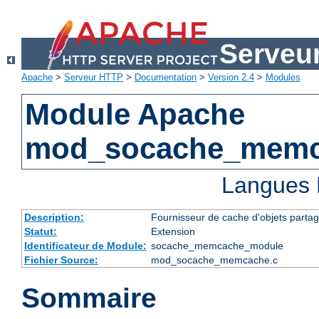
Serveu
Apache
>
Serveur HTTP
>
Documentation
>
Version 2.4
>
Modules
Module Apache
mod_socache_mem
Langues 
Description:
Fournisseur de cache d'objets part
Statut:
Extension
Identificateur de Module:
socache_memcache_module
Fichier Source:
mod_socache_memcache.c
Sommaire