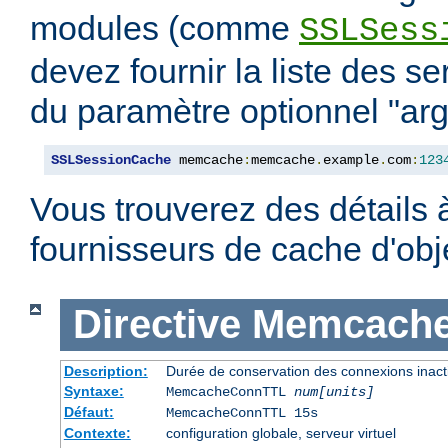
modules (comme
SSLSess
devez fournir la liste des s
du paramètre optionnel "arg
SSLSessionCache
 memcache
:
memcache
.
example
.
com
:
123
Vous trouverez des détails 
fournisseurs de cache d'ob
Directive
Memcach
Description:
Durée de conservation des connexions inact
Syntaxe:
MemcacheConnTTL
num[units]
Défaut:
MemcacheConnTTL 15s
Contexte:
configuration globale, serveur virtuel