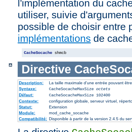
l'implémentation du cache
utiliser, suivie d'arguments
possible de choisir entre 
implémentations
de cache
CacheSocache
 shmcb
Directive
CacheSoc
Description:
La taille maximale d'une entrée pouvant êtr
Syntaxe:
CacheSocacheMaxSize
octets
Défaut:
CacheSocacheMaxSize 102400
Contexte:
configuration globale, serveur virtuel, répert
Statut:
Extension
Module:
mod_cache_socache
Compatibilité:
Disponible à partir de la version 2.4.5 du 