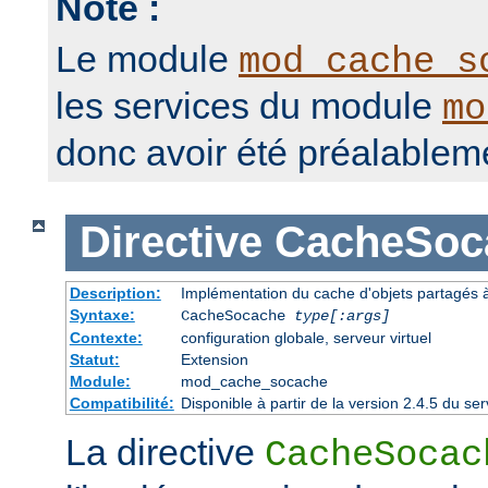
Note :
Le module
mod_cache_s
les services du module
mo
donc avoir été préalablem
Directive
CacheSoc
Description:
Implémentation du cache d'objets partagés à 
Syntaxe:
CacheSocache
type[:args]
Contexte:
configuration globale, serveur virtuel
Statut:
Extension
Module:
mod_cache_socache
Compatibilité:
Disponible à partir de la version 2.4.5 du 
La directive
CacheSocac