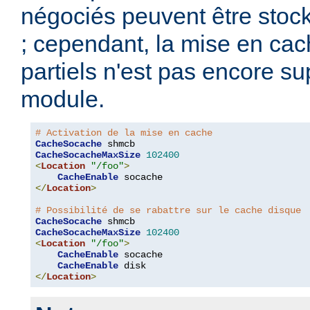
négociés peuvent être stoc
; cependant, la mise en ca
partiels n'est pas encore s
module.
# Activation de la mise en cache
CacheSocache
CacheSocacheMaxSize
102400
<
Location
"/foo"
>
CacheEnable
</
Location
>
# Possibilité de se rabattre sur le cache disque
CacheSocache
CacheSocacheMaxSize
102400
<
Location
"/foo"
>
CacheEnable
 socache

CacheEnable
</
Location
>