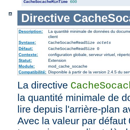
CacheSocacheMinTime
600
Directive
CacheSoc
Description:
La quantité minimale de données du documen
client
Syntaxe:
CacheSocacheReadSize
octets
Défaut:
CacheSocacheReadSize 0
Contexte:
configuration globale, serveur virtuel, répert
Statut:
Extension
Module:
mod_cache_socache
Compatibilité:
Disponible à partir de la version 2.4.5 du 
La directive
CacheSocac
la quantité minimale de d
lire depuis l'arrière-plan 
Avec la valeur par défaut