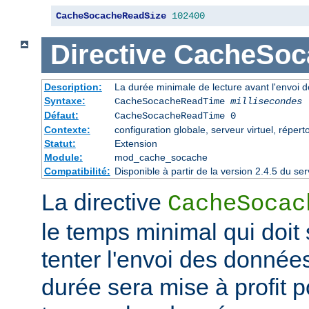
CacheSocacheReadSize
102400
Directive
CacheSoc
Description:
La durée minimale de lecture avant l'envoi 
Syntaxe:
CacheSocacheReadTime
millisecondes
Défaut:
CacheSocacheReadTime 0
Contexte:
configuration globale, serveur virtuel, répert
Statut:
Extension
Module:
mod_cache_socache
Compatibilité:
Disponible à partir de la version 2.4.5 du 
La directive
CacheSocac
le temps minimal qui doit
tenter l'envoi des données
durée sera mise à profit po