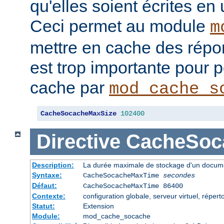
qu'elles soient écrites en
Ceci permet au module
m
mettre en cache des répon
est trop importante pour 
cache par
mod_cache_s
CacheSocacheMaxSize
102400
Directive
CacheSoc
Description:
La durée maximale de stockage d'un docume
Syntaxe:
CacheSocacheMaxTime
secondes
Défaut:
CacheSocacheMaxTime 86400
Contexte:
configuration globale, serveur virtuel, répert
Statut:
Extension
Module:
mod_cache_socache