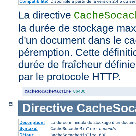
Compatibilité:
Disponible à partir de la version 2.4.5 du 
La directive
CacheSocac
la durée de stockage ma
d'un document dans le ca
péremption. Cette définiti
durée de fraîcheur défini
par le protocole HTTP.
CacheSocacheMaxTime
86400
Directive
CacheSoc
Description:
La durée minimale de stockage d'un docume
Syntaxe:
CacheSocacheMinTime
seconds
Défaut:
CacheSocacheMinTime 600