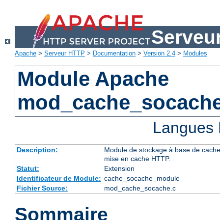
Serveu
Apache
>
Serveur HTTP
>
Documentation
>
Version 2.4
>
Modules
Module Apache
mod_cache_socach
Langues 
Description:
Module de stockage à base de cache d
mise en cache HTTP.
Statut:
Extension
Identificateur de Module:
cache_socache_module
Fichier Source:
mod_cache_socache.c
Sommaire