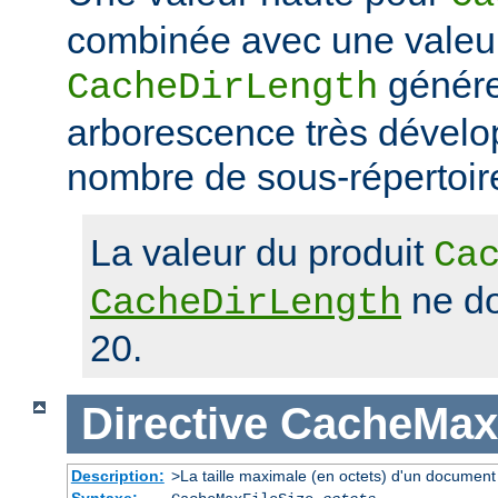
combinée avec une valeu
génére
CacheDirLength
arborescence très dévelop
nombre de sous-répertoir
La valeur du produit
Ca
ne do
CacheDirLength
20.
Directive
CacheMaxF
Description:
>La taille maximale (en octets) d'un document
Syntaxe: