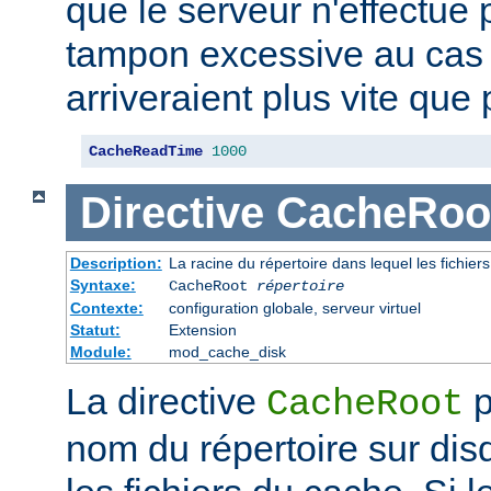
que le serveur n'effectue
tampon excessive au cas
arriveraient plus vite que 
CacheReadTime
1000
Directive
CacheRoo
Description:
La racine du répertoire dans lequel les fichie
Syntaxe:
CacheRoot
répertoire
Contexte:
configuration globale, serveur virtuel
Statut:
Extension
Module:
mod_cache_disk
La directive
p
CacheRoot
nom du répertoire sur dis