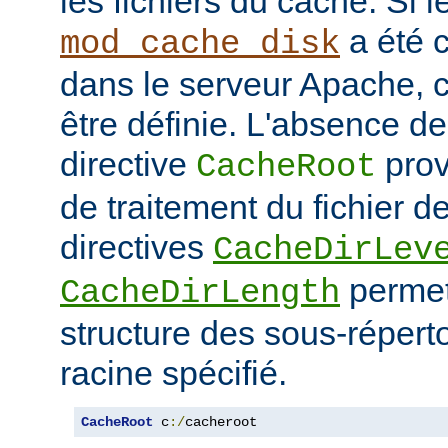
les fichiers du cache. Si 
a été 
mod_cache_disk
dans le serveur Apache, c
être définie. L'absence de 
directive
prov
CacheRoot
de traitement du fichier d
directives
CacheDirLev
permett
CacheDirLength
structure des sous-réperto
racine spécifié.
CacheRoot
 c
:/
cacheroot