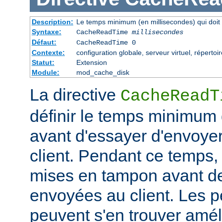
Description:
Le temps minimum (en millisecondes) qui doit 
Syntaxe:
CacheReadTime
millisecondes
Défaut:
CacheReadTime 0
Contexte:
configuration globale, serveur virtuel, répertoi
Statut:
Extension
Module:
mod_cache_disk
La directive
CacheReadT
définir le temps minimum q
avant d'essayer d'envoye
client. Pendant ce temps,
mises en tampon avant de
envoyées au client. Les 
peuvent s'en trouver amél