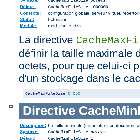
CacheMaxFileSize
octets
Défaut:
CacheMaxFileSize 1000000
Contexte:
configuration globale, serveur virtuel, répertoi
Statut:
Extension
Module:
mod_cache_disk
La directive
CacheMaxFi
définir la taille maximale
octets, pour que celui-ci p
d'un stockage dans le ca
CacheMaxFileSize
64000
Directive
CacheMinF
Description:
La taille minimale (en octets) d'un document p
Syntaxe:
CacheMinFileSize
octets
Défaut:
CacheMinFileSize 1