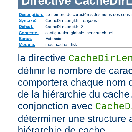
Directive
CacheDir
Description:
Le nombre de caractères des noms des sous-r
Syntaxe:
CacheDirLength
longueur
Défaut:
CacheDirLength 2
Contexte:
configuration globale, serveur virtuel
Statut:
Extension
Module:
mod_cache_disk
la directive
CacheDirLe
définir le nombre de cara
comportera chaque nom d
de la hiérarchie du cache. 
conjonction avec
CacheD
déterminer une structure 
hiérarchie de cache.