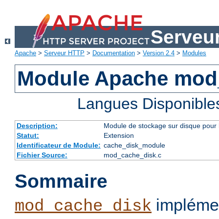
Serveu
Apache
>
Serveur HTTP
>
Documentation
>
Version 2.4
>
Modules
Module Apache mod
Langues Disponible
Description:
Module de stockage sur disque pour l
Statut:
Extension
Identificateur de Module:
cache_disk_module
Fichier Source:
mod_cache_disk.c
Sommaire
implémen
mod_cache_disk