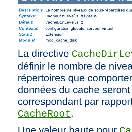
Description:
Le nombre de niveaux de sous-répertoires qu
Syntaxe:
CacheDirLevels
niveaux
Défaut:
CacheDirLevels 2
Contexte:
configuration globale, serveur virtuel
Statut:
Extension
Module:
mod_cache_disk
La directive
CacheDirLe
définir le nombre de nive
répertoires que comporter
données du cache seront
correspondant par rapport
.
CacheRoot
Une valeur haute pour
Ca