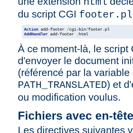
une extension
décle
html
du script CGI
footer.pl
Action
 add-footer 
/
cgi-bin
/
footer
.
AddHandler
 add-footer 
.
html
À ce moment-là, le script
d'envoyer le document in
(référencé par la variabl
) et d
PATH_TRANSLATED
ou modification voulus.
Fichiers avec en-tê
Les directives suivantes v