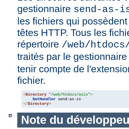
gestionnaire
send-as-i
les fichiers qui possèdent
têtes HTTP. Tous les fichi
répertoire
/web/htdocs
traités par le gestionnair
tenir compte de l'extensi
fichier.
<
Directory
"/web/htdocs/asis"
>
SetHandler
</
Directory
>
Note du développeu