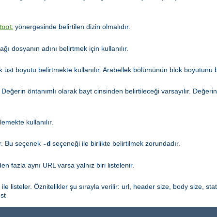
yönergesinde belirtilen dizin olmalıdır.
Root
ğı dosyanın adını belirtmek için kullanılır.
 üst boyutu belirtmekte kullanılır. Arabellek bölümünün blok boyutunu be
r. Değerin öntanımlı olarak bayt cinsinden belirtileceği varsayılır. Değeri
emekte kullanılır.
şır. Bu seçenek
seçeneği ile birlikte belirtilmek zorundadır.
-d
en fazla aynı URL varsa yalnız biri listelenir.
e listeler. Öznitelikler şu sırayla verilir: url, header size, body size, sta
st