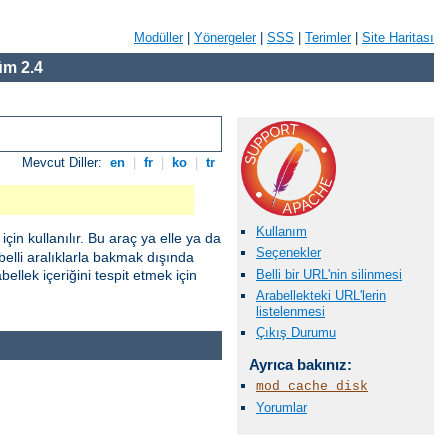
Modüller
|
Yönergeler
|
SSS
|
Terimler
|
Site Haritası
m 2.4
Mevcut Diller:
en
|
fr
|
ko
|
tr
Kullanım
çin kullanılır. Bu araç ya elle ya da
Seçenekler
e belli aralıklarla bakmak dışında
Belli bir URL'nin silinmesi
ellek içeriğini tespit etmek için
Arabellekteki URL'lerin
listelenmesi
Çıkış Durumu
Ayrıca bakınız:
mod_cache_disk
Yorumlar