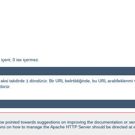
içerir, 0 ise içermez.
, aksi takdirde
döndürür. Bir URL belirtildiğinde, bu URL arablleklenmi 
1
ürür.
be pointed towards suggestions on improving the documentation or ser
tions on how to manage the Apache HTTP Server should be directed at e