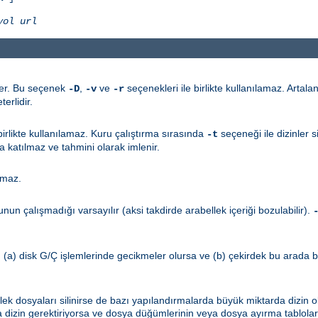
yol
url
ler. Bu seçenek
,
ve
seçenekleri ile birlikte kullanılamaz. Artala
-D
-v
-r
erlidir.
irlikte kullanılamaz. Kuru çalıştırma sırasında
seçeneği ile dizinler s
-t
 katılmaz ve tahmini olarak imlenir.
amaz.
un çalışmadığı varsayılır (aksi takdirde arabellek içeriği bozulabilir).
r. (a) disk G/Ç işlemlerinde gecikmeler olursa ve (b) çekirdek bu arada
llek dosyaları silinirse de bazı yapılandırmalarda büyük miktarda dizin
ıda dizin gerektiriyorsa ve dosya düğümlerinin veya dosya ayırma tablol