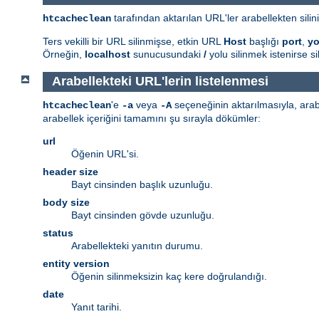
tarafından aktarılan URL'ler arabellekten silini
htcacheclean
Ters vekilli bir URL silinmişse, etkin URL
Host
başlığı
port
,
yo
Örneğin,
localhost
sunucusundaki
/
yolu silinmek istenirse 
Arabellekteki URL'lerin listelenmesi
'e
veya
seçeneğinin aktarılmasıyla, arab
htcacheclean
-a
-A
arabellek içeriğini tamamını şu sırayla dökümler:
url
Öğenin URL'si.
header size
Bayt cinsinden başlık uzunluğu.
body size
Bayt cinsinden gövde uzunluğu.
status
Arabellekteki yanıtın durumu.
entity version
Öğenin silinmeksizin kaç kere doğrulandığı.
date
Yanıt tarihi.