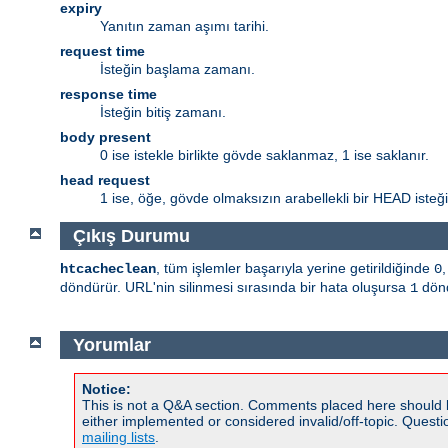
expiry
Yanıtın zaman aşımı tarihi.
request time
İsteğin başlama zamanı.
response time
İsteğin bitiş zamanı.
body present
0 ise istekle birlikte gövde saklanmaz, 1 ise saklanır.
head request
1 ise, öğe, gövde olmaksızın arabellekli bir HEAD isteği 
Çıkış Durumu
, tüm işlemler başarıyla yerine getirildiğinde
htcacheclean
0
döndürür. URL'nin silinmesi sırasında bir hata oluşursa
dönd
1
Yorumlar
Notice:
This is not a Q&A section. Comments placed here should 
either implemented or considered invalid/off-topic. Ques
mailing lists
.