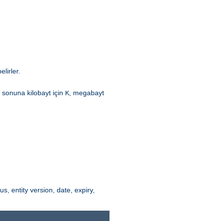
lirler.
n sonuna kilobayt için
, megabayt
K
tus, entity version, date, expiry,