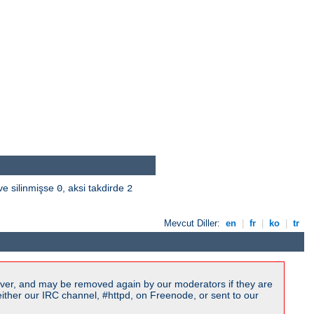
ve silinmişse
, aksi takdirde
0
2
Mevcut Diller:
en
|
fr
|
ko
|
tr
ver, and may be removed again by our moderators if they are
ither our IRC channel, #httpd, on Freenode, or sent to our