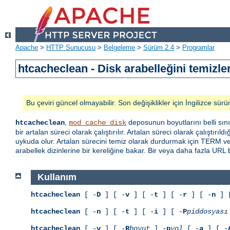
Apache
>
HTTP Sunucusu
>
Belgeleme
>
Sürüm 2.4
>
Programlar
htcacheclean - Disk arabelleğini temizle
Bu çeviri güncel olmayabilir. Son değişiklikler için İngilizce sürü
,
deposunun boyutlarını belli sınır
htcacheclean
mod_cache_disk
bir artalan süreci olarak çalıştırılır. Artalan süreci olarak çalıştırıl
uykuda olur. Artalan sürecini temiz olarak durdurmak için TERM veya 
arabellek dizinlerine bir kereliğine bakar. Bir veya daha fazla URL 
Kullanım
htcacheclean
[ -
D
] [ -
v
] [ -
t
] [ -
r
] [ -
n
] 
htcacheclean
[ -
n
] [ -
t
] [ -
i
] [ -
P
piddosyası
htcacheclean
[ -
v
] [ -
R
boyut
] -
p
yol
[ -
a
] [ -