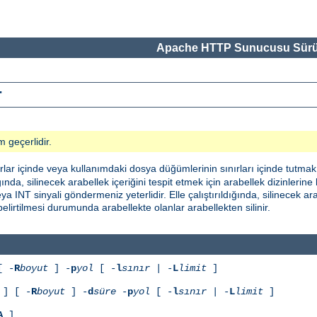
Apache HTTP Sunucusu Sürü
r
m geçerlidir.
lar içinde veya kullanımdaki dosya düğümlerinin sınırları içinde tutmak i
dığında, silinecek arabellek içeriğini tespit etmek için arabellek dizinlerin
INT sinyali göndermeniz yeterlidir. Elle çalıştırıldığında, silinecek arab
belirtilmesi durumunda arabellekte olanlar arabellekten silinir.
[ -
R
boyut
] -
p
yol
[ -
l
sınır
| -
L
limit
]
] [ -
R
boyut
] -
d
süre
-
p
yol
[ -
l
sınır
| -
L
limit
]
A
]