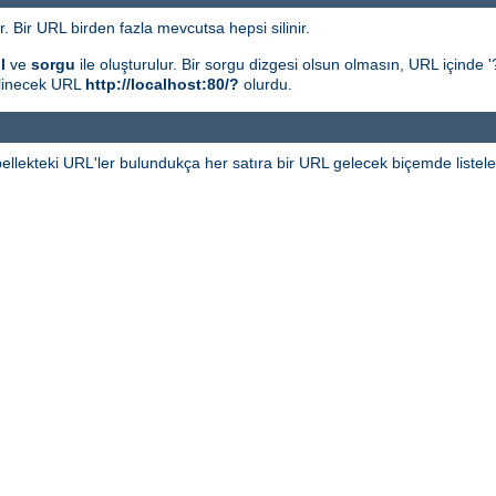
r. Bir URL birden fazla mevcutsa hepsi silinir.
l
ve
sorgu
ile oluşturulur. Bir sorgu dizgesi olsun olmasın, URL içinde '?
silinecek URL
http://localhost:80/?
olurdu.
ellekteki URL'ler bulundukça her satıra bir URL gelecek biçemde listele