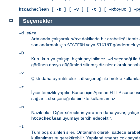
htcacheclean
[ -
D
] [ -
v
] [ -
t
] [ -
R
boyut
] -
p
Seçenekler
-d
süre
Artalanda çalışarak
dakikada bir arabelleği temiz
süre
sonlandırmak için
veya
göndermek yet
SIGTERM
SIGINT
-D
Kuru kuruya çalışıp, hiçbir şeyi silmez.
seçeneği ile b
-d
görünen dosya düğümleri silinmiş dizinler olarak hesaba
-v
Çıktı daha ayrıntılı olur.
seçeneği ile birlikte kullanıl
-d
-r
İyice temizlik yapılır. Bunun için Apache HTTP sunucusun
sağlar.
seçeneği ile birlikte kullanılamaz.
-d
-n
Nazik olur. Diğer süreçlerin yararına daha yavaş çalışı
uyumayı tercih edecektir.
htcacheclean
-t
Tüm boş dizinleri siler. Öntanımlı olarak, sadece arabe
kullanılmasını gerektirebilir. Yapılandırmanız çok say