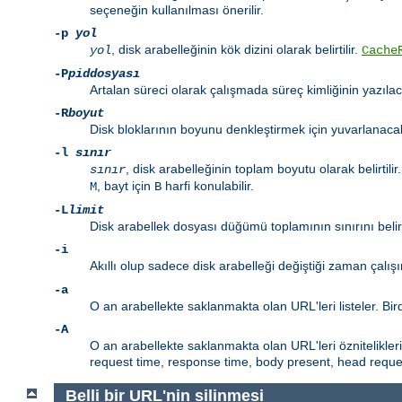
seçeneğin kullanılması önerilir.
-p
yol
, disk arabelleğinin kök dizini olarak belirtilir.
yol
Cache
-P
piddosyası
Artalan süreci olarak çalışmada süreç kimliğinin yazılaca
-R
boyut
Disk bloklarının boyunu denkleştirmek için yuvarlanacak
-l
sınır
, disk arabelleğinin toplam boyutu olarak belirtili
sınır
, bayt için
harfi konulabilir.
M
B
-L
limit
Disk arabellek dosyası düğümü toplamının sınırını belirl
-i
Akıllı olup sadece disk arabelleği değiştiği zaman çalı
-a
O an arabellekte saklanmakta olan URL'leri listeler. Bird
-A
O an arabellekte saklanmakta olan URL'leri öznitelikleri il
request time, response time, body present, head reque
Belli bir URL'nin silinmesi