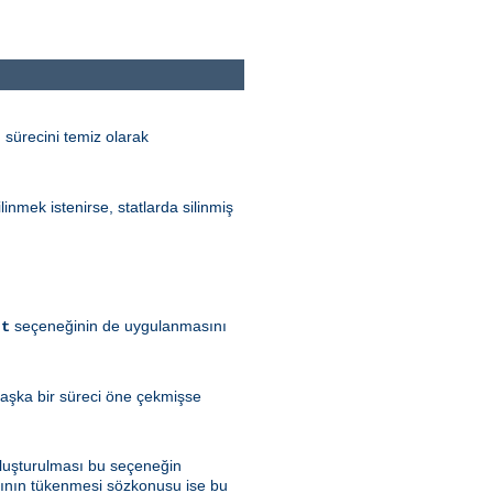
n sürecini temiz olarak
ilinmek istenirse, statlarda silinmiş
seçeneğinin de uygulanmasını
-t
 başka bir süreci öne çekmişse
 oluşturulması bu seçeneğin
arının tükenmesi sözkonusu ise bu