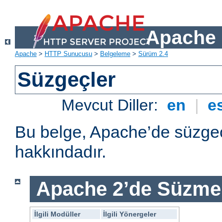
Apache 
Apache
>
HTTP Sunucusu
>
Belgeleme
>
Sürüm 2.4
Süzgeçler
Mevcut Diller:
en
|
e
Bu belge, Apache’de süzgeç
hakkındadır.
Apache 2’de Süzme 
İlgili Modüller
İlgili Yönergeler