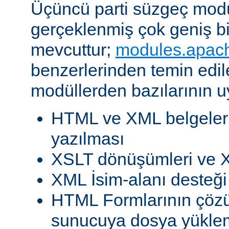
Üçüncü parti süzgeç modül
gerçeklenmiş çok geniş b
mevcuttur;
modules.apac
benzerlerinden temin edil
modüllerden bazılarının u
HTML ve XML belgeleri
yazılması
XSLT dönüşümleri ve X
XML İsim-alanı desteği
HTML Formlarının çöz
sunucuya dosya yükle