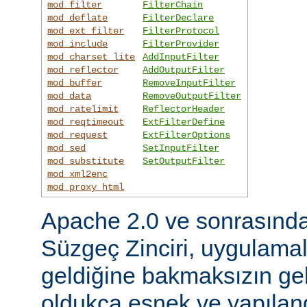
mod_filter
FilterChain
mod_deflate
FilterDeclare
mod_ext_filter
FilterProtocol
mod_include
FilterProvider
mod_charset_lite
AddInputFilter
mod_reflector
AddOutputFilter
mod_buffer
RemoveInputFilter
mod_data
RemoveOutputFilter
mod_ratelimit
ReflectorHeader
mod_reqtimeout
ExtFilterDefine
mod_request
ExtFilterOptions
mod_sed
SetInputFilter
mod_substitute
SetOutputFilter
mod_xml2enc
mod_proxy_html
Apache 2.0 ve sonrasınd
Süzgeç Zinciri, uygulama
geldiğine bakmaksızın gel
oldukça esnek ve yapılandı