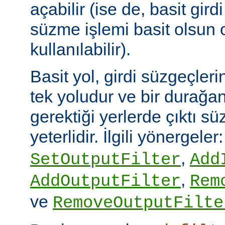
açabilir (ise de, basit gird
süzme işlemi basit olsun 
kullanılabilir).
Basit yol, girdi süzgeçler
tek yoludur ve bir durağan
gerektiği yerlerde çıktı sü
yeterlidir. İlgili yönergeler
,
SetOutputFilter
Add
,
AddOutputFilter
Rem
ve
RemoveOutputFilte