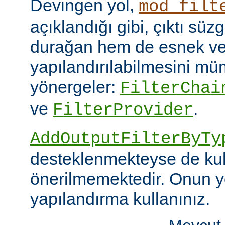
Devingen yol,
mod_filt
açıklandığı gibi, çıktı sü
durağan hem de esnek ve
yapılandırılabilmesini mümk
yönergeler:
FilterChai
ve
.
FilterProvider
AddOutputFilterByTy
desteklenmekteyse de kull
önerilmemektedir. Onun y
yapılandırma kullanınız.