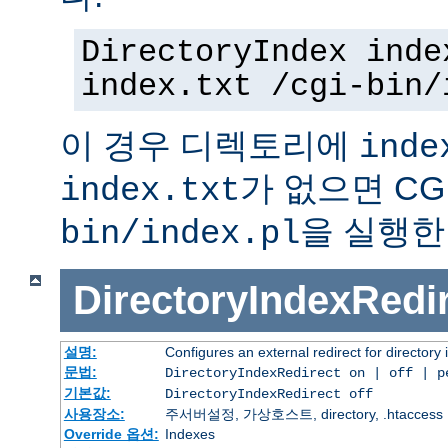
DirectoryIndex inde
index.txt /cgi-bin/
이 경우 디렉토리에
inde
가 없으면 C
index.txt
을 실행한
bin/index.pl
DirectoryIndexRedi
설명:
Configures an external redirect for directory
문법:
DirectoryIndexRedirect on | off | 
기본값:
DirectoryIndexRedirect off
사용장소:
주서버설정, 가상호스트, directory, .htaccess
Override 옵션:
Indexes