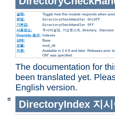
DirectoryCheckHan
설명:
Toggle how this module responds when anoth
문법:
DirectoryCheckHandler On|Off
기본값:
DirectoryCheckHandler Off
사용장소:
주서버설정, 가상호스트, directory, .htaccess
Override 옵션:
Indexes
상태:
Base
모듈:
mod_dir
지원:
Available in 2.4.8 and later. Releases prior t
ON" was specified.
The documentation for thi
been translated yet. Plea
English version.
DirectoryIndex
지시