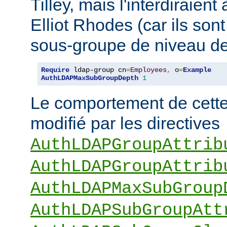
Tilley, mais l'interdiraie
Elliot Rhodes (car ils son
sous-groupe de niveau de
Require
 ldap-group cn
=
Employees
,
 o
=
Example
AuthLDAPMaxSubGroupDepth
1
Le comportement de cette 
modifié par les directives
AuthLDAPGroupAttrib
AuthLDAPGroupAttrib
AuthLDAPMaxSubGroup
AuthLDAPSubGroupAtt