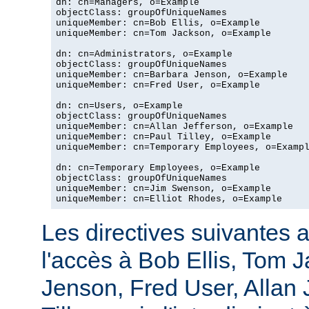
dn: cn=Managers, o=Example

objectClass: groupOfUniqueNames

uniqueMember: cn=Bob Ellis, o=Example

uniqueMember: cn=Tom Jackson, o=Example

dn: cn=Administrators, o=Example

objectClass: groupOfUniqueNames

uniqueMember: cn=Barbara Jenson, o=Example

uniqueMember: cn=Fred User, o=Example

dn: cn=Users, o=Example

objectClass: groupOfUniqueNames

uniqueMember: cn=Allan Jefferson, o=Example

uniqueMember: cn=Paul Tilley, o=Example

uniqueMember: cn=Temporary Employees, o=Exampl
dn: cn=Temporary Employees, o=Example

objectClass: groupOfUniqueNames

uniqueMember: cn=Jim Swenson, o=Example

uniqueMember: cn=Elliot Rhodes, o=Example
Les directives suivantes a
l'accès à Bob Ellis, Tom 
Jenson, Fred User, Allan J