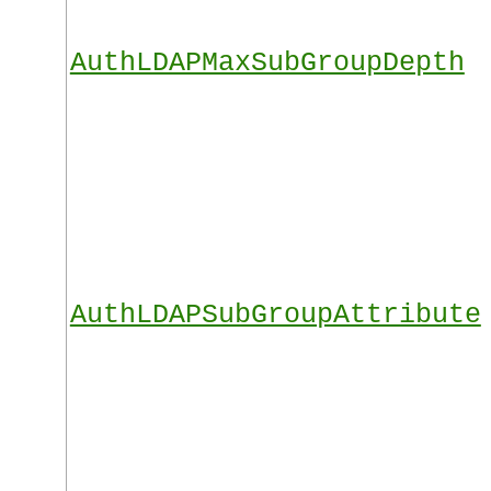
AuthLDAPMaxSubGroupDepth
AuthLDAPSubGroupAttribute