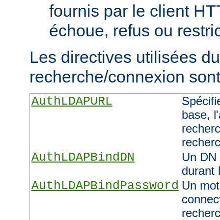
fournis par le client H
échoue, refus ou restric
Les directives utilisées d
recherche/connexion sont 
AuthLDAPURL
Spécifi
base, l'
recherc
recher
AuthLDAPBindDN
Un DN 
durant 
AuthLDAPBindPassword
Un mot 
connect
recher