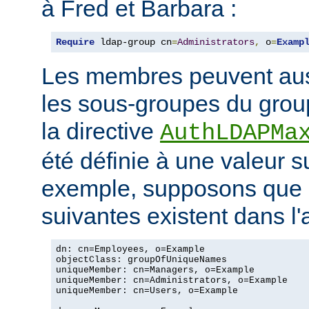
à Fred et Barbara :
Require
 ldap-group cn
=
Administrators
,
 o
=
Examp
Les membres peuvent aus
les sous-groupes du grou
la directive
AuthLDAPMa
été définie à une valeur s
exemple, supposons que 
suivantes existent dans l
dn: cn=Employees, o=Example

objectClass: groupOfUniqueNames

uniqueMember: cn=Managers, o=Example

uniqueMember: cn=Administrators, o=Example

uniqueMember: cn=Users, o=Example
