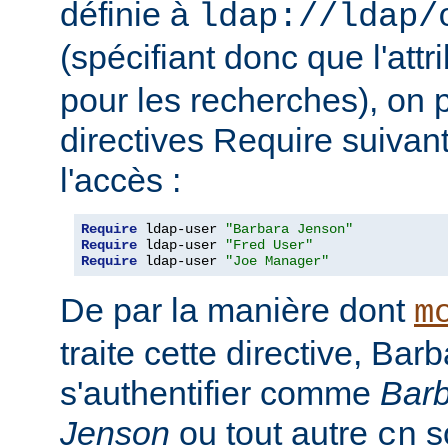
définie à
ldap://ldap/
(spécifiant donc que l'attr
pour les recherches), on p
directives Require suivan
l'accès :
Require
 ldap-user 
"Barbara Jenson"
Require
 ldap-user 
"Fred User"
Require
 ldap-user 
"Joe Manager"
De par la manière dont
m
traite cette directive, Ba
s'authentifier comme
Bar
Jenson
ou tout autre
so
cn