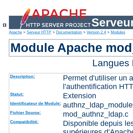
Serveu
Apache
>
Serveur HTTP
>
Documentation
>
Version 2.4
>
Modules
Module Apache mod
Langues 
Permet d'utiliser un
Description:
l'authentification HT
Extension
Statut:
authnz_ldap_module
Identificateur de Module:
mod_authnz_ldap.c
Fichier Source:
Disponible depuis les
Compatibilité:
supérieures d'Apach